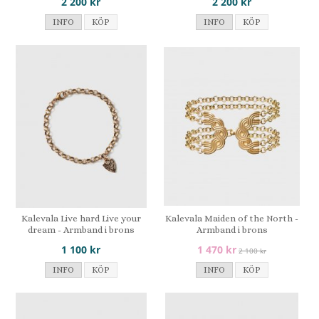
2 200 kr
2 200 kr
INFO
KÖP
INFO
KÖP
Kalevala Live hard Live your
Kalevala Maiden of the North -
dream - Armband i brons
Armband i brons
1 100 kr
1 470 kr
2 100 kr
INFO
KÖP
INFO
KÖP