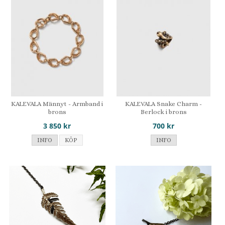
KALEVALA Männyt - Armband i
KALEVALA Snake Charm -
brons
Berlock i brons
3 850 kr
700 kr
INFO
KÖP
INFO