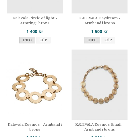
Kalevala Circle of light -
KALEVALA Daydream -
Armring i brons
Armband i brons
1 400 kr
1 500 kr
INFO
KÖP
INFO
KÖP
Kalevala Kosmos - Armband i
KALEVALA Kosmos Small -
brons
Armband i brons