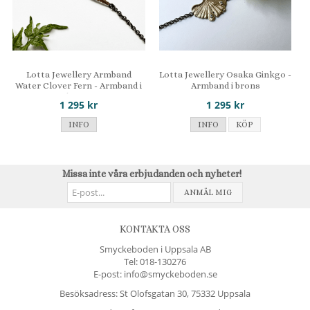
Lotta Jewellery Armband
Lotta Jewellery Osaka Ginkgo -
Water Clover Fern - Armband i
Armband i brons
brons
1 295 kr
1 295 kr
INFO
INFO
KÖP
Missa inte våra erbjudanden och nyheter!
ANMÄL MIG
KONTAKTA OSS
Smyckeboden i Uppsala AB
Tel:
018-130276
E-post: info@smyckeboden.se
Besöksadress: St Olofsgatan 30, 75332 Uppsala