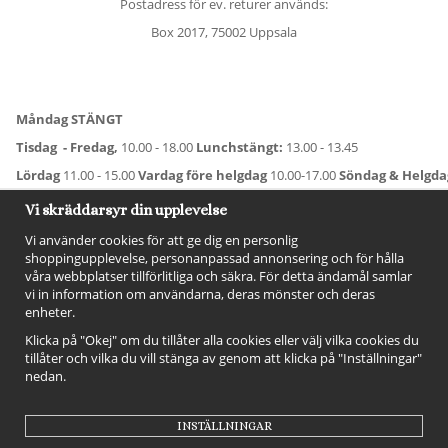
Postadress för ev. returer används:
Box 2017, 75002 Uppsala
Måndag STÄNGT
Tisdag - Fredag,
10.00 - 18.00
Lunchstängt:
13.00 - 13.45
Lördag
11.00 - 15.00
Vardag före helgdag
10.00-17.00
Söndag & Helgd
För avvikande öppettider:
Titta här
.
Vi skräddarsyr din upplevelse
Vi använder cookies för att ge dig en personlig
shoppingupplevelse, personanpassad annonsering och för hålla
våra webbplatser tillförlitliga och säkra. För detta ändamål samlar
vi in information om användarna, deras mönster och deras
enheter.
Klicka på "Okej" om du tillåter alla cookies eller välj vilka cookies du
tillåter och vilka du vill stänga av genom att klicka på "Inställningar"
nedan.
FÖLJ OSS!
INSTÄLLNINGAR