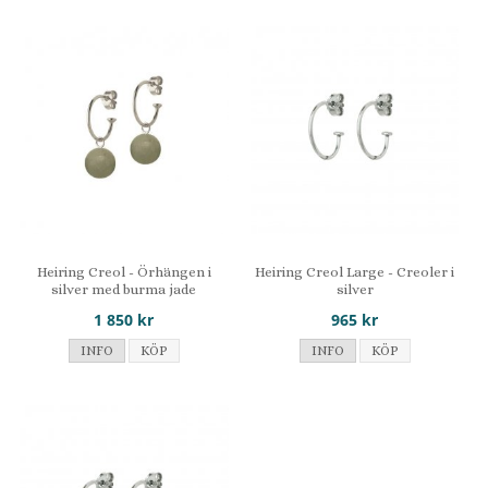
Heiring Creol - Örhängen i
Heiring Creol Large - Creoler i
silver med burma jade
silver
1 850 kr
965 kr
INFO
KÖP
INFO
KÖP