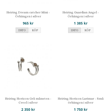
Heiring Dream catcher Mini -
Heiring Guardian Angel -
Örhängen i silver
Örhängen i silver
965 kr
1 385 kr
INFO
KÖP
INFO
KÖP
Heiring Horizon Grå månsten -
Heiring Horizon Larimar - Små
Creol i silver
örhängen i silver
2 350 kr
1 750 kr