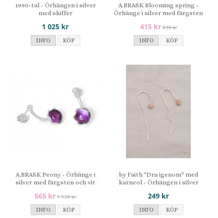
1990-tal - Örhängen i silver
A.BRASK Blooming spring -
med skiffer
Örhänge i silver med färgsten
1 025 kr
415 kr
830 kr
INFO
KÖP
INFO
KÖP
A.BRASK Peony - Örhänge i
by Faith "Dra igenom" med
silver med färgsten och vit
karneol - Örhängen i silver
topas
565 kr
249 kr
1 130 kr
INFO
KÖP
INFO
KÖP