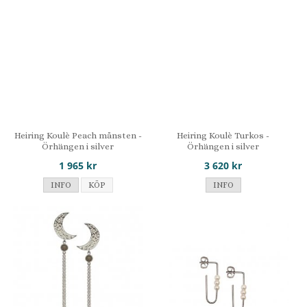
Heiring Koulè Peach månsten -
Heiring Koulè Turkos -
Örhängen i silver
Örhängen i silver
1 965 kr
3 620 kr
INFO
KÖP
INFO