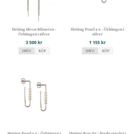
Heiring Moon Månsten -
Heiring Pearl x 3 - Örhängen i
Örhängen i silver
silver
3 500 kr
1 155 kr
INFO
KÖP
INFO
KÖP
Heiring Pearl x 5 - Örhängen i
Heiring Row X3 - Breda creoler i