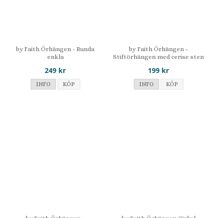
by Faith Örhängen - Runda
by Faith Örhängen -
enkla
Stiftörhängen med cerise sten
i silver
249 kr
199 kr
INFO
KÖP
INFO
KÖP