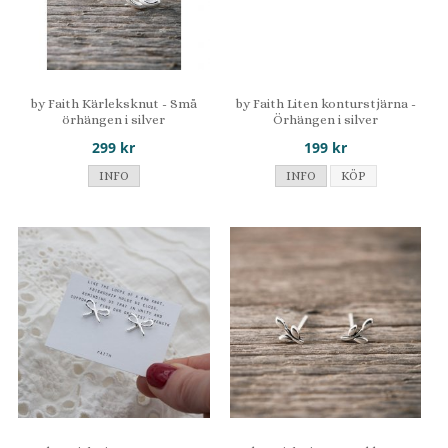
by Faith Kärleksknut - Små
by Faith Liten konturstjärna -
örhängen i silver
Örhängen i silver
299 kr
199 kr
INFO
INFO
KÖP