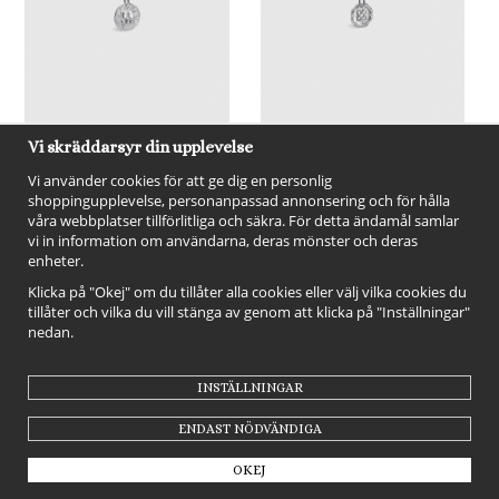
Vi skräddarsyr din upplevelse
KALEVALA Amulet Charm
KALEVALA Amulet Charm
Vi använder cookies för att ge dig en personlig
Kalevala Bear - Miniberlock i
Sailor's Knot - Miniberlock i
silver
silver
shoppingupplevelse, personanpassad annonsering och för hålla
700 kr
700 kr
våra webbplatser tillförlitliga och säkra. För detta ändamål samlar
vi in information om användarna, deras mönster och deras
INFO
KÖP
INFO
KÖP
enheter.
Klicka på "Okej" om du tillåter alla cookies eller välj vilka cookies du
tillåter och vilka du vill stänga av genom att klicka på "Inställningar"
nedan.
INSTÄLLNINGAR
ENDAST NÖDVÄNDIGA
OKEJ