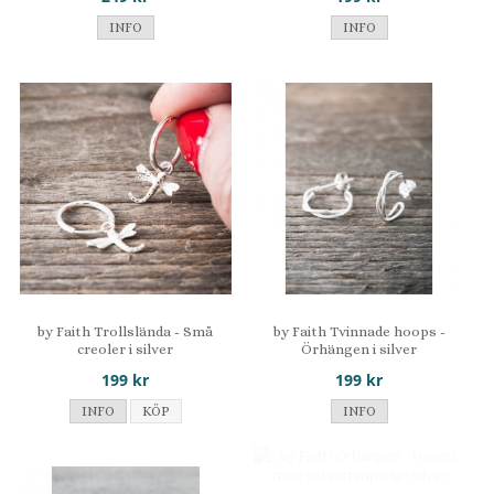
INFO
INFO
by Faith Trollslända - Små
by Faith Tvinnade hoops -
creoler i silver
Örhängen i silver
199 kr
199 kr
INFO
KÖP
INFO