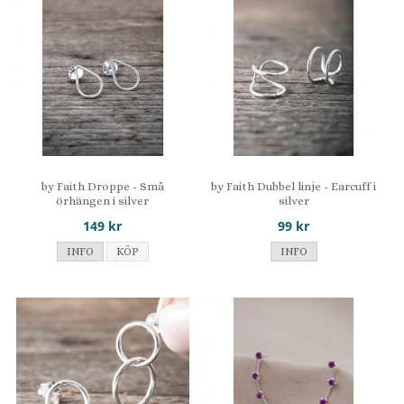
by Faith Droppe - Små
by Faith Dubbel linje - Earcuff i
örhängen i silver
silver
149 kr
99 kr
INFO
KÖP
INFO