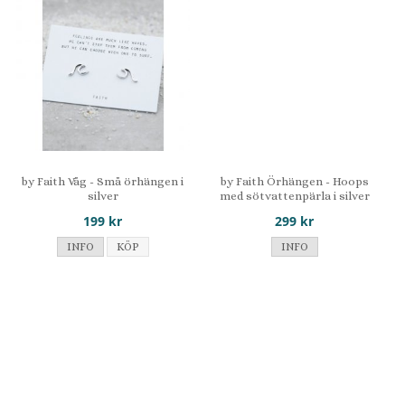
by Faith Våg - Små örhängen i
by Faith Örhängen - Hoops
silver
med sötvattenpärla i silver
199 kr
299 kr
INFO
KÖP
INFO