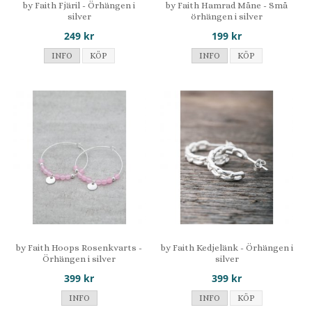
by Faith Fjäril - Örhängen i
by Faith Hamrad Måne - Små
silver
örhängen i silver
249 kr
199 kr
INFO
KÖP
INFO
KÖP
by Faith Hoops Rosenkvarts -
by Faith Kedjelänk - Örhängen i
Örhängen i silver
silver
399 kr
399 kr
INFO
INFO
KÖP