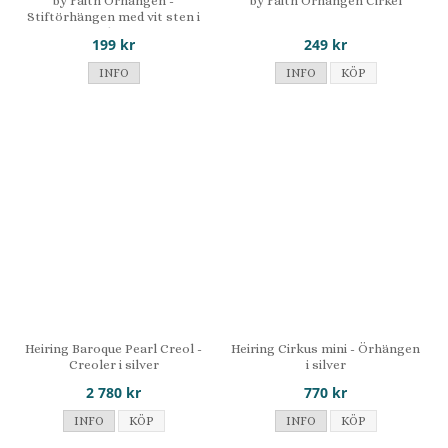
by Faith Örhängen -
by Faith Örhängen Cirkel
Stiftörhängen med vit sten i
silver
199 kr
249 kr
INFO
INFO
KÖP
Heiring Baroque Pearl Creol -
Heiring Cirkus mini - Örhängen
Creoler i silver
i silver
2 780 kr
770 kr
INFO
KÖP
INFO
KÖP