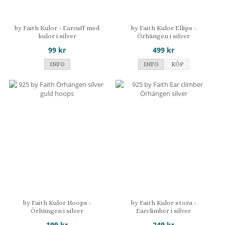
by Faith Kulor - Earcuff med
by Faith Kulor Ellips -
kulor i silver
Örhängen i silver
99 kr
499 kr
INFO
INFO
KÖP
by Faith Kulor Hoops -
by Faith Kulor stora -
Örhängen i silver
Earclimber i silver
Droppformade
199 kr
249 kr