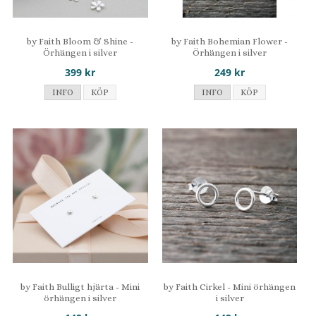
by Faith Bloom & Shine -
by Faith Bohemian Flower -
Örhängen i silver
Örhängen i silver
399 kr
249 kr
INFO
KÖP
INFO
KÖP
by Faith Bulligt hjärta - Mini
by Faith Cirkel - Mini örhängen
örhängen i silver
i silver