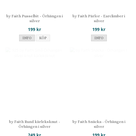
by Faith Pusselbit - Örhängen i
by Faith Pärlor - Earclimber i
silver
silver
199 kr
199 kr
INFO
KÖP
INFO
by Faith Rund kärleksknut -
by Faith Snäcka - Örhängen i
Örhängen i silver
silver
249 kr
199 kr