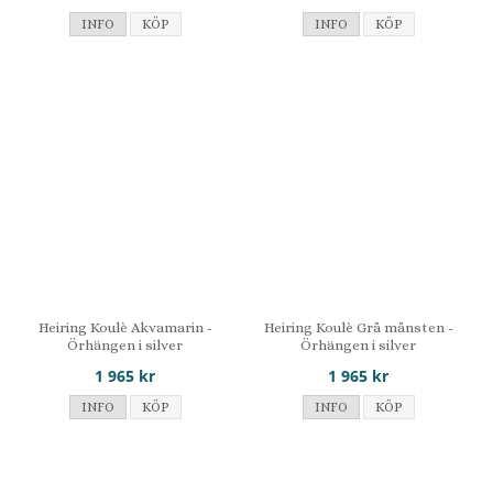
INFO
KÖP
INFO
KÖP
Heiring Koulè Akvamarin -
Heiring Koulè Grå månsten -
Örhängen i silver
Örhängen i silver
1 965 kr
1 965 kr
INFO
KÖP
INFO
KÖP