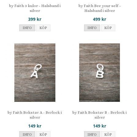
by Faith 3 kulor - Halsband i
by Faith Bee your self -
silver
Halsband i silver
399 kr
499 kr
INFO
KÖP
INFO
KÖP
by Faith Bokstav A - Berlock i
by Faith Bokstav B - Berlock i
silver
silver
149 kr
149 kr
INFO
KÖP
INFO
KÖP