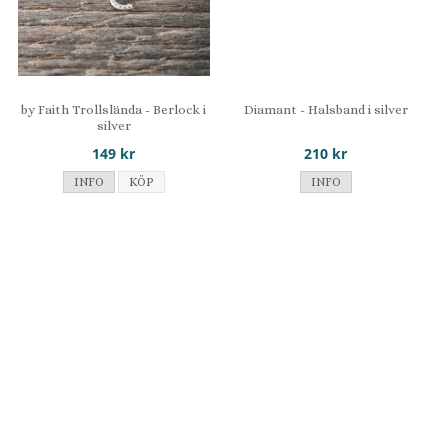
by Faith Trollslända - Berlock i
Diamant - Halsband i silver
silver
149 kr
210 kr
INFO
KÖP
INFO