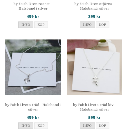
by Faith Liten rosett -
by Faith Liten stjärna -
Halsband i silver
Halsband i silver
499 kr
399 kr
INFO
KÖP
INFO
KÖP
by Faith Livets träd - Halsband i
by Faith Livets träd löv -
silver
Halsband i silver
499 kr
599 kr
INFO
KÖP
INFO
KÖP