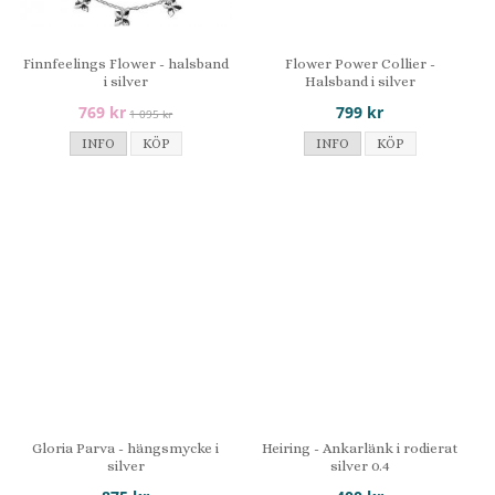
Finnfeelings Flower - halsband
Flower Power Collier -
i silver
Halsband i silver
769 kr
799 kr
1 095 kr
INFO
KÖP
INFO
KÖP
Gloria Parva - hängsmycke i
Heiring - Ankarlänk i rodierat
silver
silver 0.4