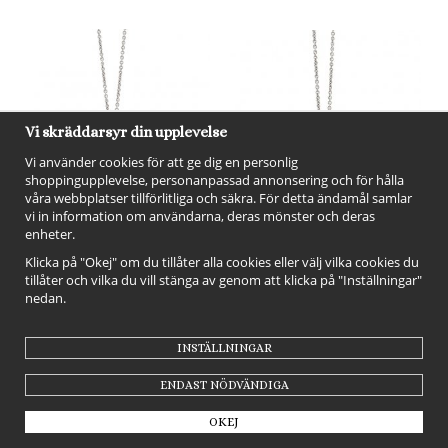
Vi skräddarsyr din upplevelse
Vi använder cookies för att ge dig en personlig
shoppingupplevelse, personanpassad annonsering och för hålla
våra webbplatser tillförlitliga och säkra. För detta ändamål samlar
vi in information om användarna, deras mönster och deras
enheter.
Heiring Dream catcher Small -
Heiring Dream Catcher Small -
Klicka på "Okej" om du tillåter alla cookies eller välj vilka cookies du
Hängsmycke i silver
Hängsmycke i silver
tillåter och vilka du vill stänga av genom att klicka på "Inställningar"
920 kr
2 885 kr
nedan.
INFO
KÖP
INFO
KÖP
INSTÄLLNINGAR
ENDAST NÖDVÄNDIGA
OKEJ