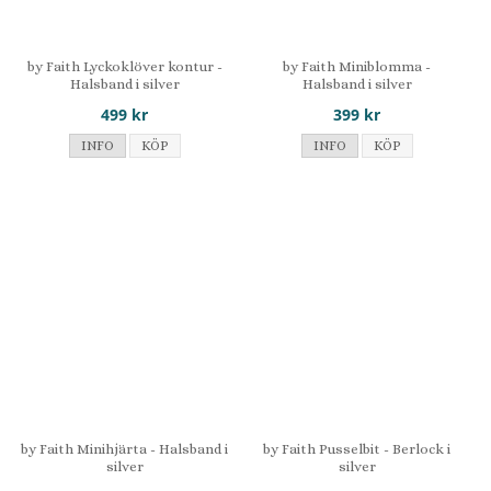
by Faith Lyckoklöver kontur -
by Faith Miniblomma -
Halsband i silver
Halsband i silver
499 kr
399 kr
INFO
KÖP
INFO
KÖP
by Faith Minihjärta - Halsband i
by Faith Pusselbit - Berlock i
silver
silver