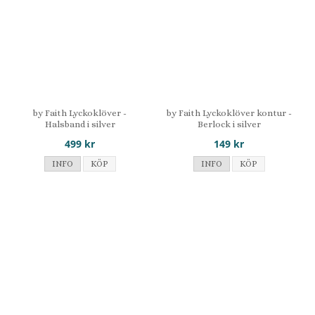
by Faith Lyckoklöver -
by Faith Lyckoklöver kontur -
Halsband i silver
Berlock i silver
499 kr
149 kr
INFO
KÖP
INFO
KÖP