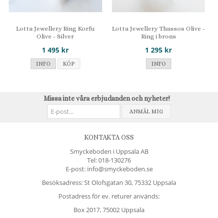
Lotta Jewellery Ring Korfu
Lotta Jewellery Thassos Olive -
Olive - Silver
Ring i brons
1 495 kr
1 295 kr
INFO
KÖP
INFO
Missa inte våra erbjudanden och nyheter!
ANMÄL MIG
KONTAKTA OSS
Smyckeboden i Uppsala AB
Tel:
018-130276
E-post: info@smyckeboden.se
Besöksadress: St Olofsgatan 30, 75332 Uppsala
Postadress för ev. returer används:
Box 2017, 75002 Uppsala