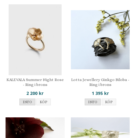
KALEVALA Summer Night Rose
Lotta Jewellery Ginkgo Biloba -
- Ring i brons
Ring i brons
2 200 kr
1 395 kr
INFO
KÖP
INFO
KÖP