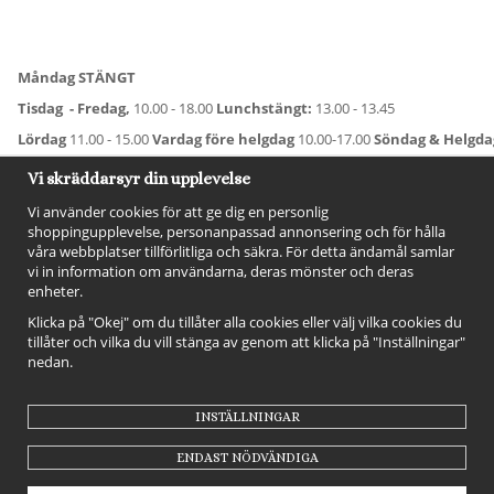
Måndag STÄNGT
Tisdag - Fredag,
10.00 - 18.00
Lunchstängt:
13.00 - 13.45
Lördag
11.00 - 15.00
Vardag före helgdag
10.00-17.00
Söndag & Helgd
För avvikande öppettider:
Titta här
.
Vi skräddarsyr din upplevelse
Vi använder cookies för att ge dig en personlig
shoppingupplevelse, personanpassad annonsering och för hålla
våra webbplatser tillförlitliga och säkra. För detta ändamål samlar
vi in information om användarna, deras mönster och deras
enheter.
Klicka på "Okej" om du tillåter alla cookies eller välj vilka cookies du
tillåter och vilka du vill stänga av genom att klicka på "Inställningar"
nedan.
FÖLJ OSS!
INSTÄLLNINGAR
ENDAST NÖDVÄNDIGA