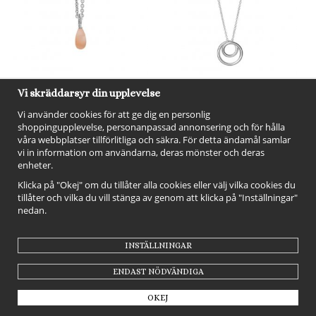
Vi skräddarsyr din upplevelse
Heiring Stonedrop Peach Moon
Heiring Twister Pendant Small
Vi använder cookies för att ge dig en personlig
- Hängsmycke i silver
- Hängsmycke i silver
shoppingupplevelse, personanpassad annonsering och för hålla
1 115 kr
1 500 kr
våra webbplatser tillförlitliga och säkra. För detta ändamål samlar
vi in information om användarna, deras mönster och deras
INFO
KÖP
INFO
KÖP
enheter.
Klicka på "Okej" om du tillåter alla cookies eller välj vilka cookies du
tillåter och vilka du vill stänga av genom att klicka på "Inställningar"
nedan.
INSTÄLLNINGAR
ENDAST NÖDVÄNDIGA
OKEJ