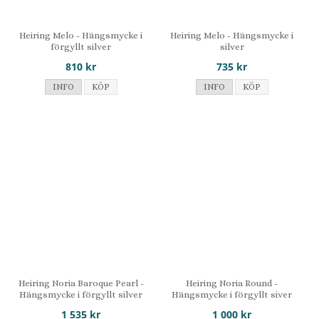
Heiring Melo - Hängsmycke i
Heiring Melo - Hängsmycke i
förgyllt silver
silver
810 kr
735 kr
INFO
KÖP
INFO
KÖP
Heiring Noria Baroque Pearl -
Heiring Noria Round -
Hängsmycke i förgyllt silver
Hängsmycke i förgyllt siver
1 535 kr
1 000 kr