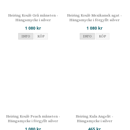
Heiring Koulè Grå månsten -
Heiring Koulè Mexikansk agat -
Hängsmycke i silver
Hängsmycke i förgyllt silver
1 080 kr
1 080 kr
INFO
KÖP
INFO
KÖP
Heiring Koulè Peach månsten -
Heiring Kula Angelit -
Hängsmycke i förgyllt silver
Hängsmycke i silver
1 080 kr
465 kr