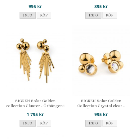
earclimbers i stål
995 kr
895 kr
INFO
KÖP
INFO
KÖP
SIGRÉN Solar Golden
SIGRÉN Solar Golden
collection Cluster - Örhängen i
Collection Crystal clear -
stål
Örhängen i stål
1 795 kr
995 kr
INFO
KÖP
INFO
KÖP