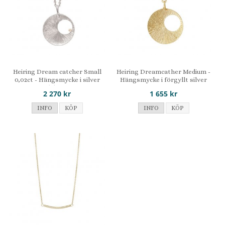
Heiring Dream catcher Small
Heiring Dreamcather Medium -
0,02ct - Hängsmycke i silver
Hängsmycke i förgyllt silver
med diamant
2 270 kr
1 655 kr
INFO
KÖP
INFO
KÖP