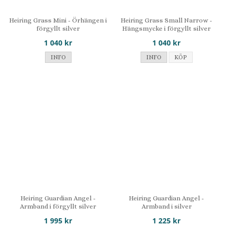
Heiring Grass Mini - Örhängen i
Heiring Grass Small Narrow -
förgyllt silver
Hängsmycke i förgyllt silver
1 040 kr
1 040 kr
INFO
INFO
KÖP
Heiring Guardian Angel -
Heiring Guardian Angel -
Armband i förgyllt silver
Armband i silver
1 995 kr
1 225 kr