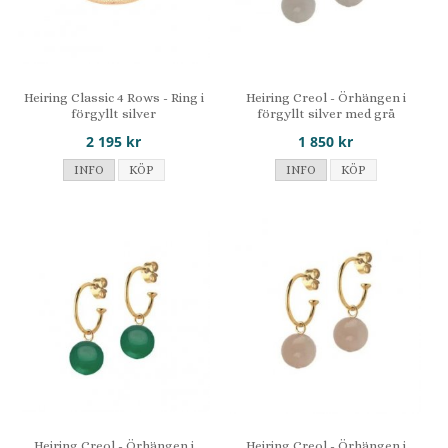
Heiring Classic 4 Rows - Ring i
Heiring Creol - Örhängen i
förgyllt silver
förgyllt silver med grå
månsten
2 195 kr
1 850 kr
INFO
KÖP
INFO
KÖP
Heiring Creol - Örhängen i
Heiring Creol - Örhängen i