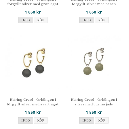
förgyllt silver med grön agat
förgyllt silver med peach
månsten
1 850 kr
1 850 kr
INFO
KÖP
INFO
KÖP
Heiring Creol - Örhängen i
Heiring Creol - Örhängen i
förgyllt silver med svart agat
silver med burma jade
1 850 kr
1 850 kr
INFO
KÖP
INFO
KÖP