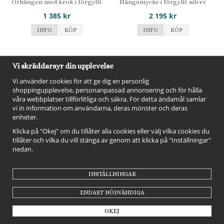
Örhängen med krok i förgyllt
Hängsmycke i förgyllt silver
silver
1 385 kr
2 195 kr
INFO
KÖP
INFO
KÖP
Vi skräddarsyr din upplevelse
Vi använder cookies för att ge dig en personlig
shoppingupplevelse, personanpassad annonsering och för hålla
våra webbplatser tillförlitliga och säkra. För detta ändamål samlar
vi in information om användarna, deras mönster och deras
enheter.
Klicka på "Okej" om du tillåter alla cookies eller välj vilka cookies du
tillåter och vilka du vill stänga av genom att klicka på "Inställningar"
nedan.
Heiring Horizon Blue mix - Ring
Heiring Horizon Blue mix - Ring
INSTÄLLNINGAR
i förgyllt silver
i silver
1 965 kr
1 965 kr
ENDAST NÖDVÄNDIGA
INFO
KÖP
INFO
KÖP
OKEJ