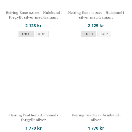
Heiring Ease 0,02ct - Halsband i
Heiring Ease 0,02ct - Halsband i
förgyllt silver med diamant
silver med diamant
2 125 kr
2 125 kr
INFO
KÖP
INFO
KÖP
Heiring Feather - Armband i
Heiring Feather - Armband i
förgyllt silver
silver
1 770 kr
1 770 kr