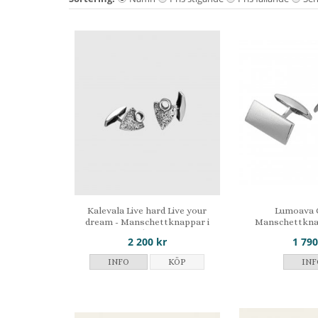
Kalevala Live hard Live your
Lumoava 
dream - Manschettknappar i
Manschettknap
silver
2 200 kr
1 790
INFO
KÖP
INF