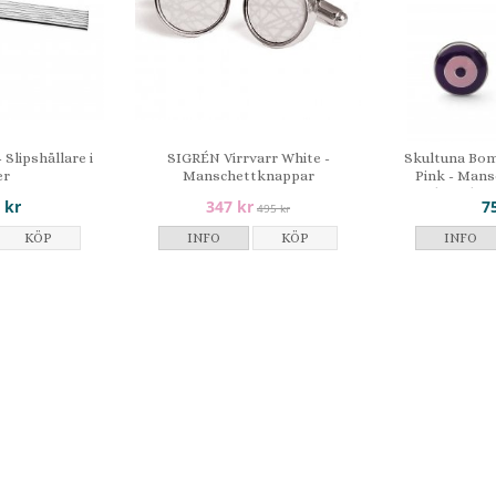
 Slipshållare i
SIGRÉN Virrvarr White -
Skultuna Bom
er
Manschettknappar
Pink - Mans
silverplät
 kr
347 kr
7
495 kr
KÖP
INFO
KÖP
INFO