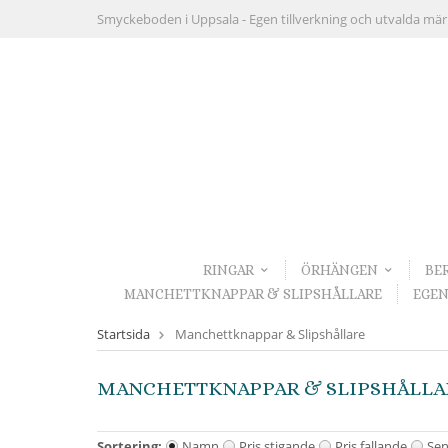
Smyckeboden i Uppsala -
Egen tillverkning och utvalda mä
RINGAR
ÖRHÄNGEN
BE
MANCHETTKNAPPAR & SLIPSHÅLLARE
EGEN
Startsida
Manchettknappar & Slipshållare
MANCHETTKNAPPAR & SLIPSHÅLLA
Sortering:
Namn
Pris stigande
Pris fallande
Sen