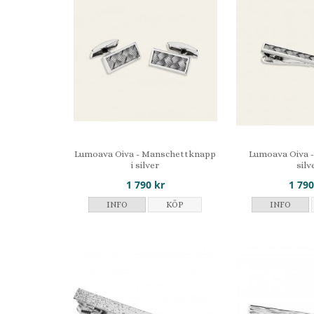
Lumoava Oiva - Manschettknapp
Lumoava Oiva -
i silver
silv
1 790 kr
1 790
INFO
KÖP
INFO