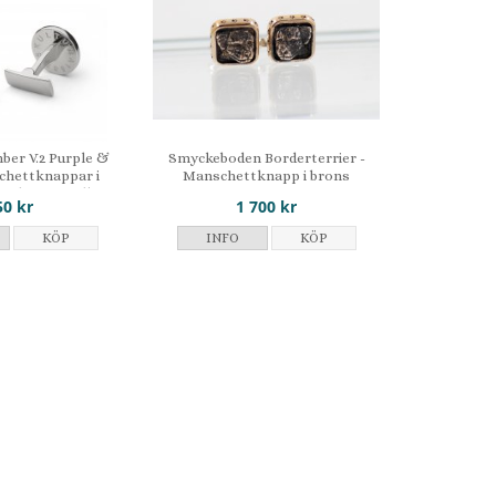
ber V.2 Purple &
Smyckeboden Borderterrier -
chettknappar i
Manschettknapp i brons
erad och emalj
50 kr
1 700 kr
KÖP
INFO
KÖP