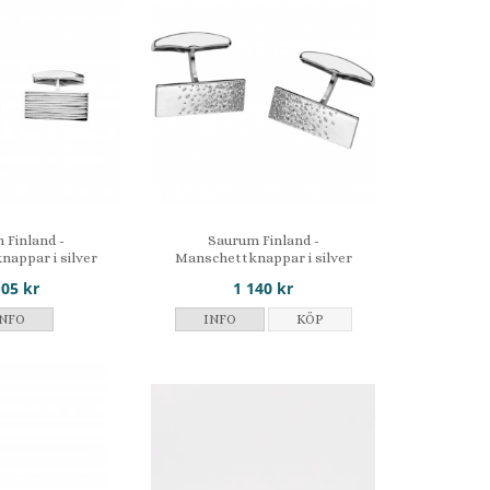
 Finland -
Saurum Finland -
appar i silver
Manschettknappar i silver
105 kr
1 140 kr
INFO
INFO
KÖP