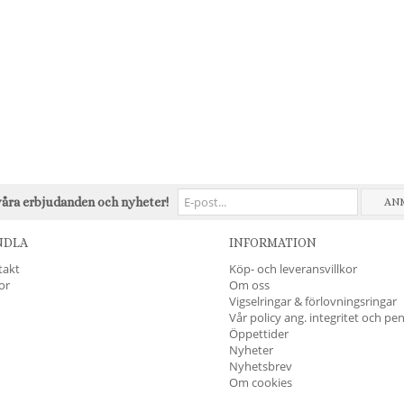
våra erbjudanden och nyheter!
AN
NDLA
INFORMATION
takt
Köp- och leveransvillkor
kor
Om oss
Vigselringar & förlovningsringar
Vår policy ang. integritet och pe
Öppettider
Nyheter
Nyhetsbrev
Om cookies