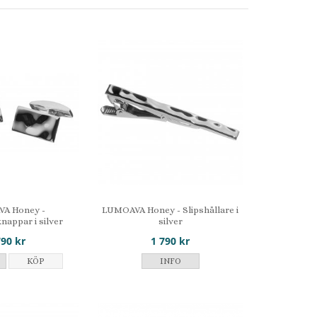
A Honey -
LUMOAVA Honey - Slipshållare i
appar i silver
silver
790 kr
1 790 kr
KÖP
INFO