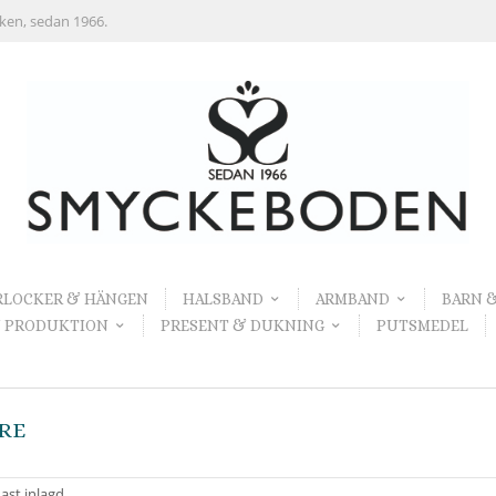
rken, sedan 1966.
RLOCKER & HÄNGEN
HALSBAND
ARMBAND
BARN 
 PRODUKTION
PRESENT & DUKNING
PUTSMEDEL
RE
ast inlagd