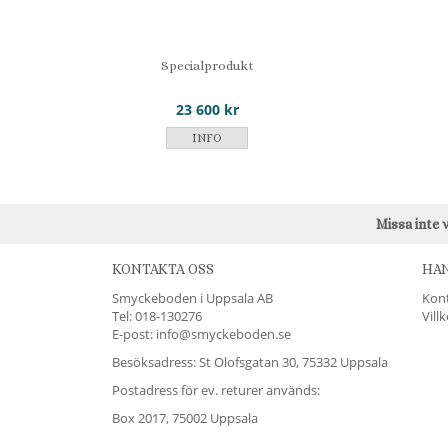
Specialprodukt
23 600 kr
INFO
Missa inte 
KONTAKTA OSS
HA
Smyckeboden i Uppsala AB
Kon
Tel:
018-130276
Vill
E-post: info@smyckeboden.se
Besöksadress: St Olofsgatan 30, 75332 Uppsala
Postadress för ev. returer används:
Box 2017, 75002 Uppsala