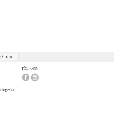
MÄL MIG
FÖLJ OSS!
nningtvätt