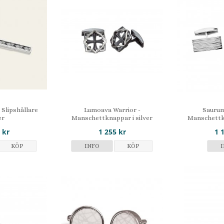
 Slipshållare
Lumoava Warrior -
Saurum
er
Manschettknappar i silver
Manschettkn
 kr
1 255 kr
1 
KÖP
INFO
KÖP