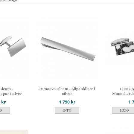
Gleam -
Lumoava Gleam - Slipshållare i
LUMOAV
par i silver
silver
Manschettkn
 kr
1 790 kr
1 
O
INFO
INFO