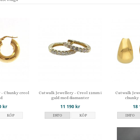
 - Chunky creol
Catwalk Jewellery - Creol 11mm i
Catwalk Jewe
ld
guld med diamanter
chunky c
0 kr
11 190 kr
18 
KÖP
INFO
KÖP
INFO