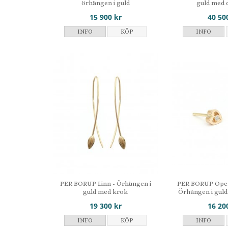
örhängen i guld
guld med 
15 900 kr
40 50
INFO
KÖP
INFO
PER BORUP Linn - Örhängen i
PER BORUP Open
guld med krok
Örhängen i gul
19 300 kr
16 20
INFO
KÖP
INFO