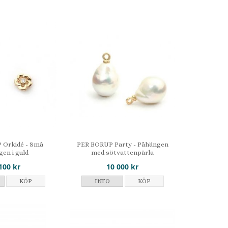
 Orkidé - Små
PER BORUP Party - Påhängen
en i guld
med sötvattenpärla
100 kr
10 000 kr
KÖP
INFO
KÖP