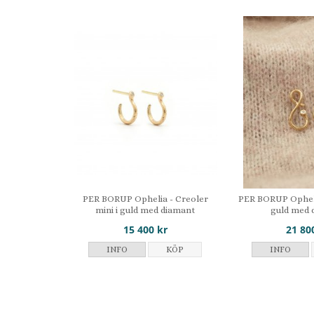
PER BORUP Ophelia - Creoler
PER BORUP Opheli
mini i guld med diamant
guld med 
15 400 kr
21 80
INFO
KÖP
INFO