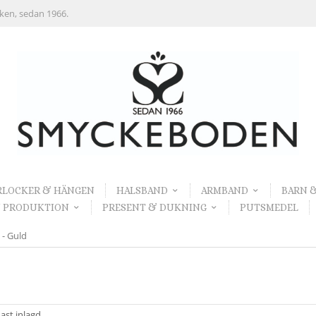
rken, sedan 1966.
RLOCKER & HÄNGEN
HALSBAND
ARMBAND
BARN 
 PRODUKTION
PRESENT & DUKNING
PUTSMEDEL
- Guld
ast inlagd