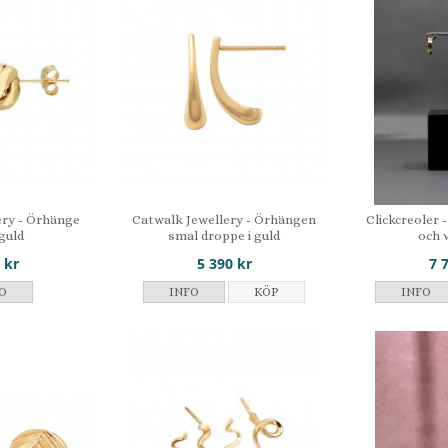
ery - Örhänge
Catwalk Jewellery - Örhängen
Clickcreoler 
 guld
smal droppe i guld
och v
 kr
5 390 kr
7 
O
INFO
KÖP
INFO