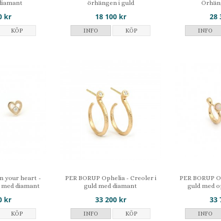
diamant
örhängen i guld
Örhäng
0 kr
18 100 kr
28 
KÖP
INFO
KÖP
INFO
 your heart -
PER BORUP Ophelia - Creoler i
PER BORUP Oph
d med diamant
guld med diamant
guld med o
0 kr
33 200 kr
33 
KÖP
INFO
KÖP
INFO