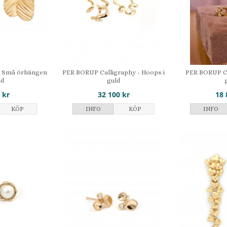
- Små örhängen
PER BORUP Calligraphy - Hoops i
PER BORUP Ci
ld
guld
 kr
32 100 kr
18 
KÖP
INFO
KÖP
INFO