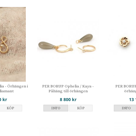
a - Örhängen i
PER BORUP Ophelia / Kaya -
PER BORUP
diamant
Påhäng till örhängen
örhäng
0 kr
8 800 kr
13 
KÖP
INFO
KÖP
INFO