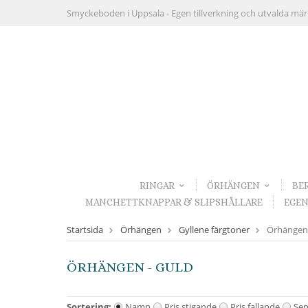
Smyckeboden i Uppsala -
Egen tillverkning och utvalda mä
RINGAR
ÖRHÄNGEN
BE
MANCHETTKNAPPAR & SLIPSHÅLLARE
EGEN
Startsida
Örhängen
Gyllene färgtoner
Örhängen 
ÖRHÄNGEN - GULD
Sortering:
Namn
Pris stigande
Pris fallande
Sen