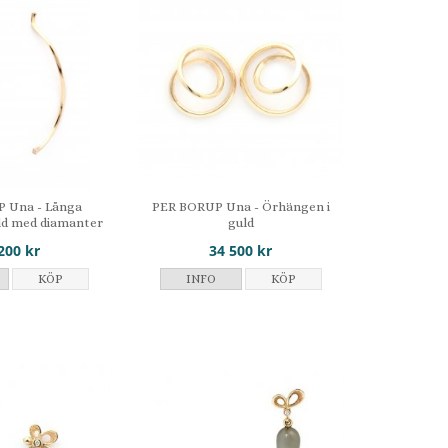
 Una - Långa
PER BORUP Una - Örhängen i
ld med diamanter
guld
200 kr
34 500 kr
KÖP
INFO
KÖP