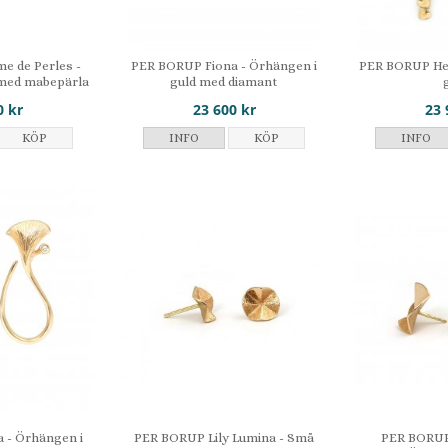
 de Perles -
PER BORUP Fiona - Örhängen i
PER BORUP Hea
 med mabepärla
guld med diamant
0 kr
23 600 kr
23 
KÖP
INFO
KÖP
INFO
 - Örhängen i
PER BORUP Lily Lumina - Små
PER BORUP 