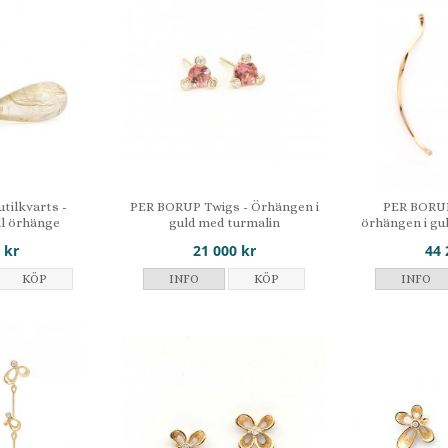
tilkvarts -
PER BORUP Twigs - Örhängen i
PER BORUP
ll örhänge
guld med turmalin
örhängen i gu
 kr
21 000 kr
44 
KÖP
INFO
KÖP
INFO