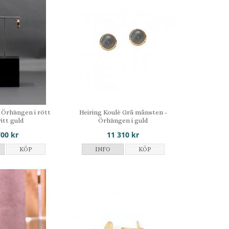
- Örhängen i rött
Heiring Koulè Grå månsten -
itt guld
Örhängen i guld
700 kr
11 310 kr
KÖP
INFO
KÖP