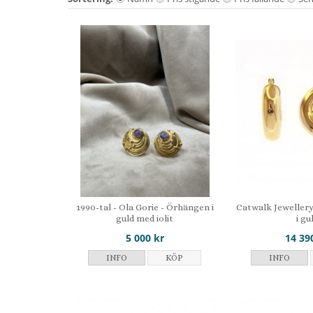
1990-tal - Ola Gorie - Örhängen i
Catwalk Jewellery
guld med iolit
i gu
5 000 kr
14 39
INFO
KÖP
INFO