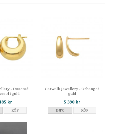
llery - Doserad
Catwalk Jewellery - Örhänge i
reol i guld
guld
185 kr
5 390 kr
KÖP
INFO
KÖP