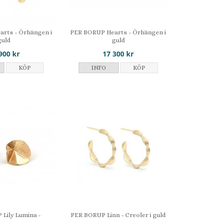
rts - Örhängen i
PER BORUP Hearts - Örhängen i
guld
guld
900 kr
17 300 kr
KÖP
INFO
KÖP
Lily Lumina -
PER BORUP Linn - Creoler i guld