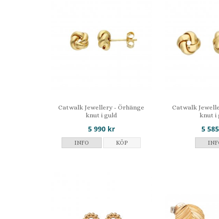
Catwalk Jewellery - Örhänge
Catwalk Jewell
knut i guld
knut i
5 990 kr
5 585
INFO
KÖP
INF