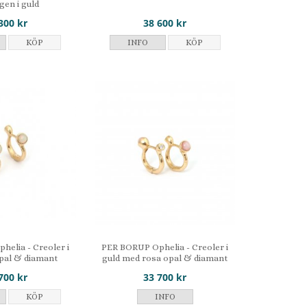
en i guld
300 kr
38 600 kr
KÖP
INFO
KÖP
elia - Creoler i
PER BORUP Ophelia - Creoler i
pal & diamant
guld med rosa opal & diamant
700 kr
33 700 kr
KÖP
INFO