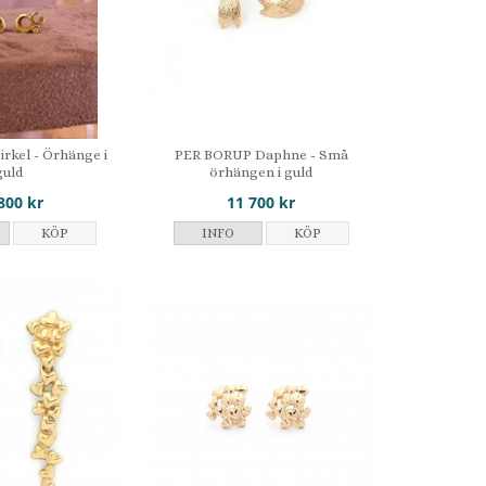
rkel - Örhänge i
PER BORUP Daphne - Små
guld
örhängen i guld
800 kr
11 700 kr
KÖP
INFO
KÖP