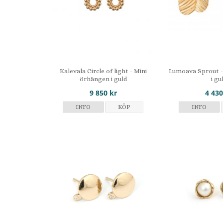
Kalevala Circle of light - Mini
Lumoava Sprout 
örhängen i guld
i gu
9 850 kr
4 430
INFO
KÖP
INFO