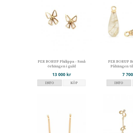
PER BORUP Philippa - Små
PER BORUP Ru
örhängen i guld
Påhängen ti
13 000 kr
7 700
INFO
KÖP
INFO