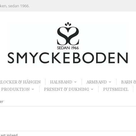
rken, sedan 1966.
RLOCKER & HÄNGEN
HALSBAND
ARMBAND
BARN 
 PRODUKTION
PRESENT & DUKNING
PUTSMEDEL
er
ast inlagd