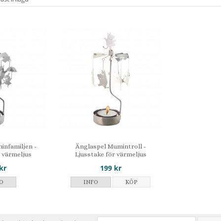
infamiljen -
Änglaspel Mumintroll -
r värmeljus
Ljusstake för värmeljus
kr
199 kr
O
INFO
KÖP