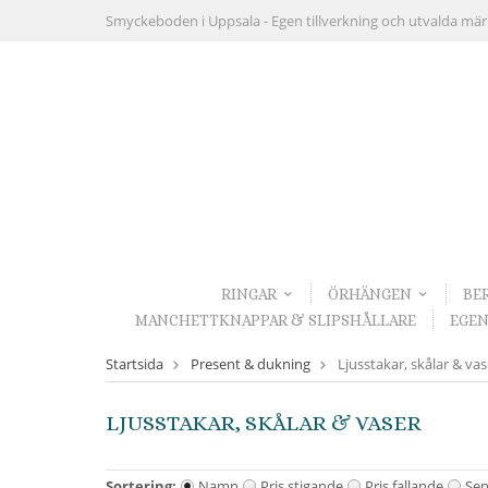
Smyckeboden i Uppsala -
Egen tillverkning och utvalda mä
RINGAR
ÖRHÄNGEN
BE
MANCHETTKNAPPAR & SLIPSHÅLLARE
EGEN
Startsida
Present & dukning
Ljusstakar, skålar & vas
LJUSSTAKAR, SKÅLAR & VASER
Sortering:
Namn
Pris stigande
Pris fallande
Sen