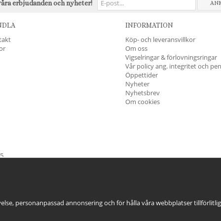
våra erbjudanden och nyheter!
AN
NDLA
INFORMATION
takt
Köp- och leveransvillkor
kor
Om oss
Vigselringar & förlovningsringar
Vår policy ang. integritet och pe
Öppettider
Nyheter
Nyhetsbrev
Om cookies
45
öndag & Helgdagar
STÄNGT
else, personanpassad annonsering och för hålla våra webbplatser tillförlitli