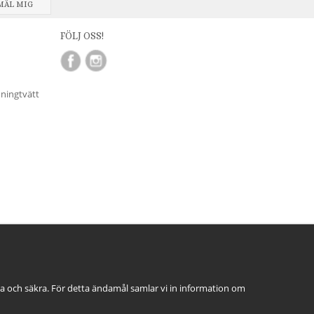
MÄL MIG
FÖLJ OSS!
nningtvätt
ga och säkra. För detta ändamål samlar vi in information om