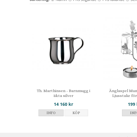
Th. Marthinsen - Barnmugg i
Änglaspel Mum
äkta silver
Ljusstake fö
14 160 kr
199 
INFO
KÖP
INF