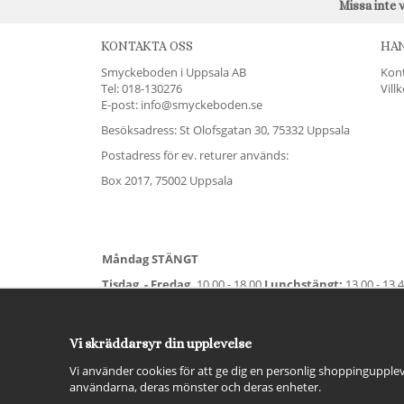
Missa inte 
KONTAKTA OSS
HA
Smyckeboden i Uppsala AB
Kon
Tel:
018-130276
Vill
E-post: info@smyckeboden.se
Besöksadress: St Olofsgatan 30, 75332 Uppsala
Postadress för ev. returer används:
Box 2017, 75002 Uppsala
Måndag STÄNGT
Tisdag - Fredag,
10.00 - 18.00
Lunchstängt:
13.00 - 13.
Lördag
11.00 - 15.00
Vardag före helgdag
10.00-17.00
S
För avvikande öppettider:
Titta här
.
Vi skräddarsyr din upplevelse
Vi använder cookies för att ge dig en personlig shoppingupplev
användarna, deras mönster och deras enheter.