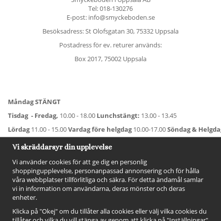
Tel:
018-130276
E-post: info@smyckeboden.se
Besöksadress: St Olofsgatan 30, 75332 Uppsala
Postadress för ev. returer används:
Box 2017, 75002 Uppsala
Måndag STÄNGT
Tisdag - Fredag,
10.00 - 18.00
Lunchstängt:
13.00 - 13.45
Lördag
11.00 - 15.00
Vardag före helgdag
10.00-17.00
Söndag & Helgd
För avvikande öppettider:
Titta här
.
Vi skräddarsyr din upplevelse
Vi använder cookies för att ge dig en personlig
shoppingupplevelse, personanpassad annonsering och för hålla
våra webbplatser tillförlitliga och säkra. För detta ändamål samlar
vi in information om användarna, deras mönster och deras
enheter.
Klicka på "Okej" om du tillåter alla cookies eller välj vilka cookies du
tillåter och vilka du vill stänga av genom att klicka på "Inställningar"