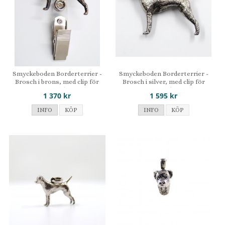
Smyckeboden Borderterrier -
Smyckeboden Borderterrier -
Brosch i brons, med clip för
Brosch i silver, med clip för
nummerlapp
nummerlapp
1 370 kr
1 595 kr
INFO
KÖP
INFO
KÖP