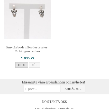
Smyckeboden Borderterrier -
Örhängen i silver
1 095 kr
INFO
KÖP
Missa inte våra erbjudanden och nyheter!
ANMÄL MIG
KONTAKTA OSS
Smyckeboden i Uppsala AB