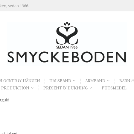
rken, sedan 1966.
RLOCKER & HÄNGEN
HALSBAND
ARMBAND
BARN 
 PRODUKTION
PRESENT & DUKNING
PUTSMEDEL
tguld
ast inlagd