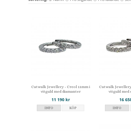
Catwalk Jewellery - Creol 11mm i
Catwalk Jewellery
vitguld med diamanter
vitguld med
11 190 kr
16 65
INFO
KÖP
INFO