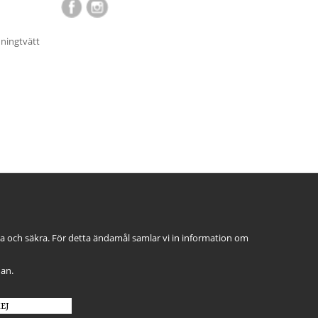
nningtvätt
ga och säkra. För detta ändamål samlar vi in information om
dan.
EJ