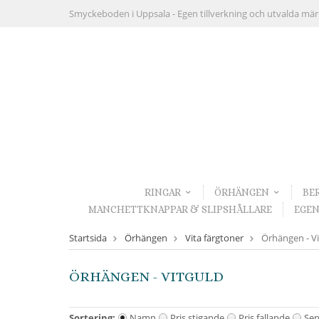
Smyckeboden i Uppsala -
Egen tillverkning och utvalda mä
RINGAR
ÖRHÄNGEN
BE
MANCHETTKNAPPAR & SLIPSHÅLLARE
EGEN
Startsida
Örhängen
Vita färgtoner
Örhängen - Vi
ÖRHÄNGEN - VITGULD
Sortering:
Namn
Pris stigande
Pris fallande
Sen