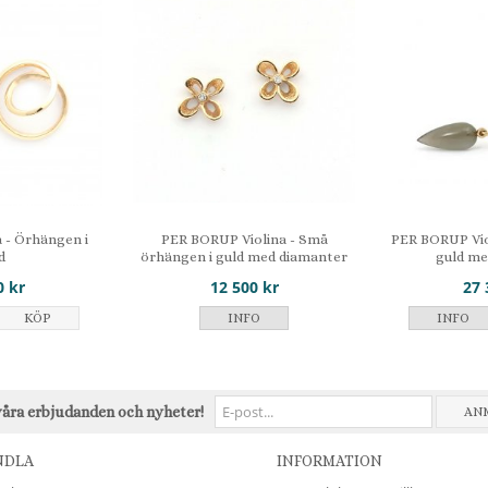
- Örhängen i
PER BORUP Violina - Små
PER BORUP Vio
d
örhängen i guld med diamanter
guld m
0 kr
12 500 kr
27 
KÖP
INFO
INFO
våra erbjudanden och nyheter!
AN
NDLA
INFORMATION