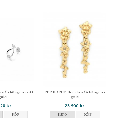
 - Örhängen i vitt
PER BORUP Hearts - Örhängen i
guld
guld
920 kr
23 900 kr
KÖP
INFO
KÖP