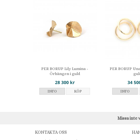
PER BORUP Lily Lumina -
PER BORUP Una 
Örhängen i guld
gul
28 300 kr
34 50
INFO
KÖP
INFO
Missa inte 
KONTAKTA OSS
HA