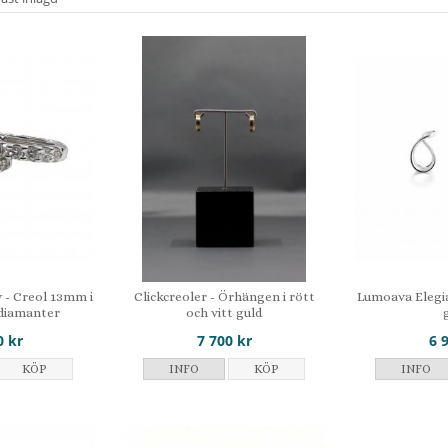
 - Creol 13mm i
Clickcreoler - Örhängen i rött
Lumoava Elegia
 diamanter
och vitt guld
0 kr
7 700 kr
6 
KÖP
INFO
KÖP
INFO