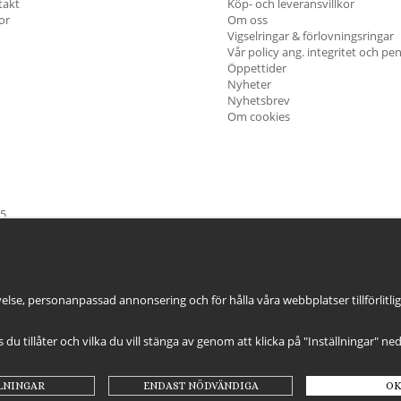
takt
Köp- och leveransvillkor
kor
Om oss
Vigselringar & förlovningsringar
Vår policy ang. integritet och pe
Öppettider
Nyheter
Nyhetsbrev
Om cookies
45
öndag & Helgdagar
STÄNGT
else, personanpassad annonsering och för hålla våra webbplatser tillförlitli
es du tillåter och vilka du vill stänga av genom att klicka på "Inställningar" ne
LNINGAR
ENDAST NÖDVÄNDIGA
OK