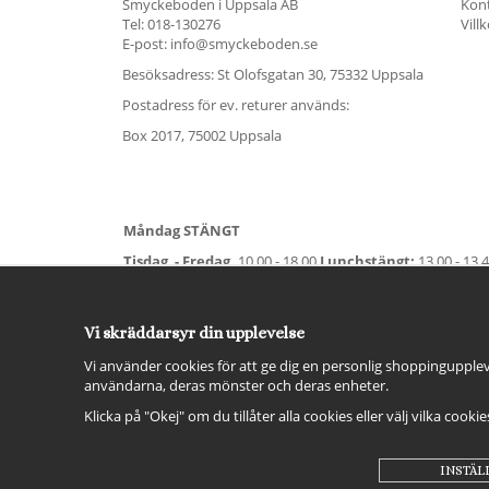
Smyckeboden i Uppsala AB
Kon
Tel:
018-130276
Vill
E-post: info@smyckeboden.se
Besöksadress: St Olofsgatan 30, 75332 Uppsala
Postadress för ev. returer används:
Box 2017, 75002 Uppsala
Måndag STÄNGT
Tisdag - Fredag,
10.00 - 18.00
Lunchstängt:
13.00 - 13.
Lördag
11.00 - 15.00
Vardag före helgdag
10.00-17.00
S
För avvikande öppettider:
Titta här
.
Vi skräddarsyr din upplevelse
Vi använder cookies för att ge dig en personlig shoppingupplev
användarna, deras mönster och deras enheter.
Klicka på "Okej" om du tillåter alla cookies eller välj vilka cooki
INSTÄL