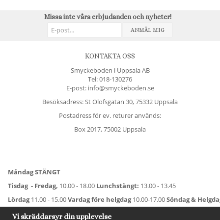
Missa inte våra erbjudanden och nyheter!
ANMÄL MIG
KONTAKTA OSS
Smyckeboden i Uppsala AB
Tel:
018-130276
E-post: info@smyckeboden.se
Besöksadress: St Olofsgatan 30, 75332 Uppsala
Postadress för ev. returer används:
Box 2017, 75002 Uppsala
Måndag STÄNGT
Tisdag - Fredag,
10.00 - 18.00
Lunchstängt:
13.00 - 13.45
Lördag
11.00 - 15.00
Vardag före helgdag
10.00-17.00
Söndag & Helgd
För avvikande öppettider:
Titta här
.
Vi skräddarsyr din upplevelse