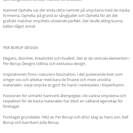
Namnet Ophelia var det enda rätta namnet på smyckena med de mjuka
formerna. Ophelia, på grund av sångljudet och Ophelia för att det
grafiskt matchar smyckets utseende perfekt. Det skulle aldrig kunna
kallas något annat.
PER BORUP DESIGN
Elegans, Skönhet, Kreativitet och Kvalitet. Det är de centrala elementen i
Per Borup Designs tidlösa och exklusiva design.
Inspirationen finns i naturens fascination, i det pulserande livet som
omger oss och arbetar med bara de finaste och mest utsökta
materialen. Varje smycke är gjort för hand i verkstaden i Köpenhamn.
Passionen för utmärkt hantverk återspeglas i de vackra smyckena och
respekten för de bästa materialen har blivit en välkänd egenskap för
företaget.
Företaget grundades 1962 av Per Borup och drivs idag av hans son, Kell
Borup och barnbarn Julie Borup.