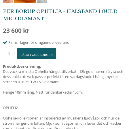
PER BORUP OPHELIA - HALSBAND I GULD
MED DIAMANT
23 600 kr
Finns i lager för omgående leverans
LÄGG I VARUKORGEN
Produktbeskrivning:
Det vackra minsta Ophelia hänget tillverkat i 18k guld har en rå yta och
dess enkla uttryck passar perfekt till en vardagslook. I hängsmycket
sitter en 0,01 ct. TW / VS diamant.
Hänge 10mm lång. Nätt rundankarkedja 45cm.
OPHELIA
Ophelia-kollektionen är inspirerad av musikens ljudvågor och hur de
strömmar genom luften. Mjuk som vågorna i din favoritlåt och vacker
som dirigentens rörelser framför en orkester.