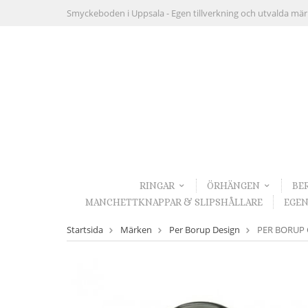
Smyckeboden i Uppsala -
Egen tillverkning och utvalda mä
RINGAR
ÖRHÄNGEN
BE
MANCHETTKNAPPAR & SLIPSHÅLLARE
EGEN
Startsida
Märken
Per Borup Design
PER BORUP Ch