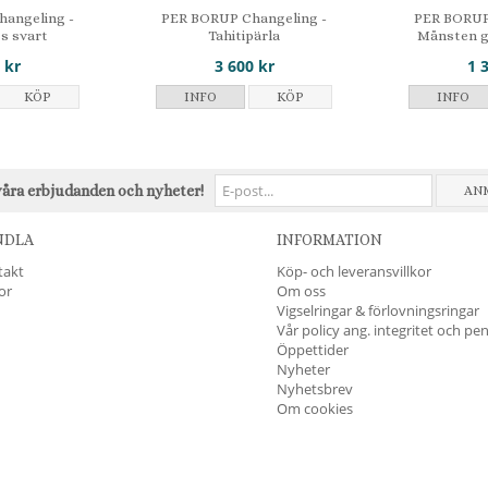
angeling -
PER BORUP Changeling -
PER BORUP
ts svart
Tahitipärla
Månsten g
 kr
3 600 kr
1 
KÖP
INFO
KÖP
INFO
våra erbjudanden och nyheter!
AN
NDLA
INFORMATION
takt
Köp- och leveransvillkor
kor
Om oss
Vigselringar & förlovningsringar
Vår policy ang. integritet och pe
Öppettider
Nyheter
Nyhetsbrev
Om cookies