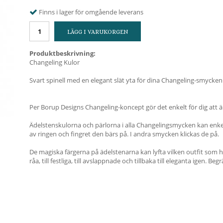
Finns i lager för omgående leverans
LÄGG I VARUKORGEN
Produktbeskrivning:
Changeling Kulor
Svart spinell med en elegant slät yta för dina Changeling-smycken
Per Borup Designs Changeling-koncept gör det enkelt för dig att än
Ädelstenskulorna och pärlorna i alla Changelingsmycken kan enkelt 
av ringen och fingret den bärs på. I andra smycken klickas de på.
De magiska färgerna på ädelstenarna kan lyfta vilken outfit som h
råa, till festliga, till avslappnade och tillbaka till eleganta igen. Be