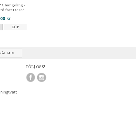
 Changeling -
rå facetterad
300 kr
KÖP
MÄL MIG
FÖLJ OSS!
nningtvätt