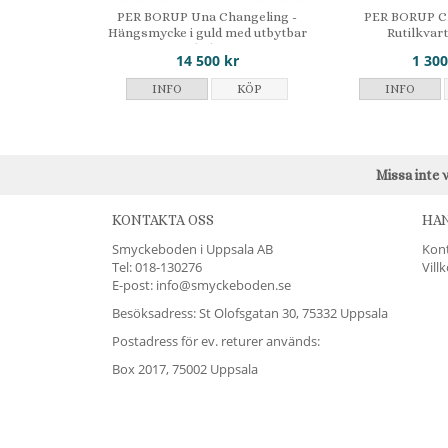
PER BORUP Una Changeling -
PER BORUP Ch
Hängsmycke i guld med utbytbar
Rutilkvar
kula
14 500 kr
1 300
INFO
KÖP
INFO
Missa inte 
KONTAKTA OSS
HA
Smyckeboden i Uppsala AB
Kon
Tel:
018-130276
Vill
E-post: info@smyckeboden.se
Besöksadress: St Olofsgatan 30, 75332 Uppsala
Postadress för ev. returer används:
Box 2017, 75002 Uppsala