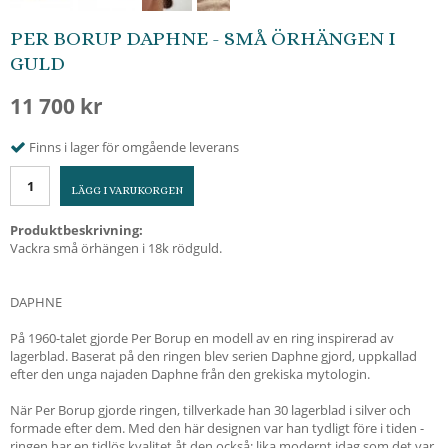
PER BORUP DAPHNE - SMÅ ÖRHÄNGEN I
GULD
11 700 kr
Finns i lager för omgående leverans
LÄGG I VARUKORGEN
Produktbeskrivning:
Vackra små örhängen i 18k rödguld.
DAPHNE
På 1960-talet gjorde Per Borup en modell av en ring inspirerad av
lagerblad. Baserat på den ringen blev serien Daphne gjord, uppkallad
efter den unga najaden Daphne från den grekiska mytologin.
När Per Borup gjorde ringen, tillverkade han 30 lagerblad i silver och
formade efter dem. Med den här designen var han tydligt före i tiden -
ringen har en tidlös kvalitet åt den också; lika modernt idag som det var