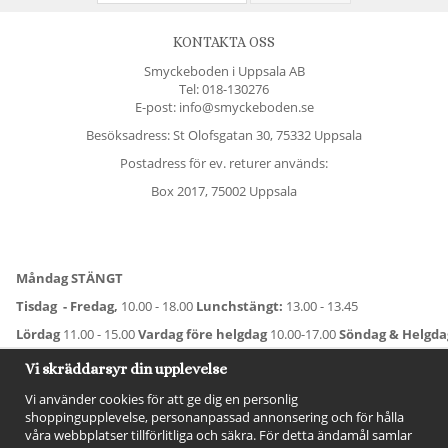
KONTAKTA OSS
Smyckeboden i Uppsala AB
Tel:
018-130276
E-post: info@smyckeboden.se
Besöksadress: St Olofsgatan 30, 75332 Uppsala
Postadress för ev. returer används:
Box 2017, 75002 Uppsala
Måndag STÄNGT
Tisdag - Fredag,
10.00 - 18.00
Lunchstängt:
13.00 - 13.45
Lördag
11.00 - 15.00
Vardag före helgdag
10.00-17.00
Söndag & Helgd
För avvikande öppettider:
Titta här
.
Vi skräddarsyr din upplevelse
Vi använder cookies för att ge dig en personlig
shoppingupplevelse, personanpassad annonsering och för hålla
våra webbplatser tillförlitliga och säkra. För detta ändamål samlar