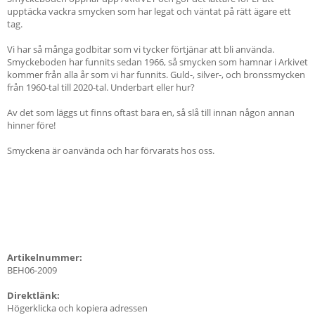
upptäcka vackra smycken som har legat och väntat på rätt ägare ett
tag.
Vi har så många godbitar som vi tycker förtjänar att bli använda.
Smyckeboden har funnits sedan 1966, så smycken som hamnar i Arkivet
kommer från alla år som vi har funnits. Guld-, silver-, och bronssmycken
från 1960-tal till 2020-tal. Underbart eller hur?
Av det som läggs ut finns oftast bara en, så slå till innan någon annan
hinner före!
Smyckena är oanvända och har förvarats hos oss.
Artikelnummer:
BEH06-2009
Direktlänk:
Högerklicka och kopiera adressen