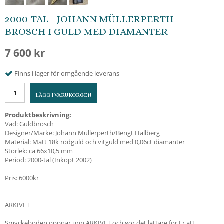
2000-TAL - JOHANN MÜLLERPERTH-
BROSCH I GULD MED DIAMANTER
7 600 kr
Finns i lager för omgående leverans
LÄGG I VARUKORGEN
Produktbeskrivning:
Vad: Guldbrosch
Designer/Märke: Johann Müllerperth/Bengt Hallberg
Material: Matt 18k rödguld och vitguld med 0,06ct diamanter
Storlek: ca 66x10,5 mm
Period: 2000-tal (Inköpt 2002)
Pris: 6000kr
ARKIVET
Smyckeboden öppnar upp ARKIVET och gör det lättare för Er att