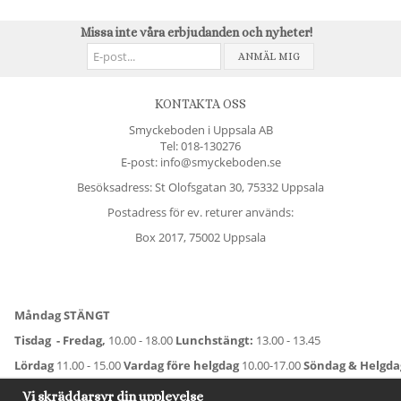
Missa inte våra erbjudanden och nyheter!
ANMÄL MIG
KONTAKTA OSS
Smyckeboden i Uppsala AB
Tel:
018-130276
E-post: info@smyckeboden.se
Besöksadress: St Olofsgatan 30, 75332 Uppsala
Postadress för ev. returer används:
Box 2017, 75002 Uppsala
Måndag STÄNGT
Tisdag - Fredag,
10.00 - 18.00
Lunchstängt:
13.00 - 13.45
Lördag
11.00 - 15.00
Vardag före helgdag
10.00-17.00
Söndag & Helgd
För avvikande öppettider:
Titta här
.
Vi skräddarsyr din upplevelse