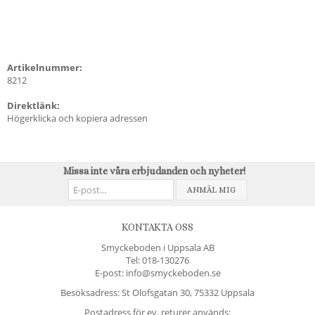
Artikelnummer:
8212
Direktlänk:
Högerklicka och kopiera adressen
Missa inte våra erbjudanden och nyheter!
ANMÄL MIG
KONTAKTA OSS
Smyckeboden i Uppsala AB
Tel:
018-130276
E-post: info@smyckeboden.se
Besöksadress: St Olofsgatan 30, 75332 Uppsala
Postadress för ev. returer används: