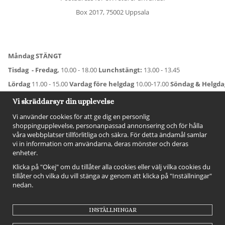
Box 2017, 75002 Uppsala
Måndag STÄNGT
Tisdag - Fredag,
10.00 - 18.00
Lunchstängt:
13.00 - 13.45
Lördag
11.00 - 15.00
Vardag före helgdag
10.00-17.00
Söndag & Helgd
För avvikande öppettider:
Titta här
.
Vi skräddarsyr din upplevelse
Vi använder cookies för att ge dig en personlig
shoppingupplevelse, personanpassad annonsering och för hålla
våra webbplatser tillförlitliga och säkra. För detta ändamål samlar
vi in information om användarna, deras mönster och deras
enheter.
Klicka på "Okej" om du tillåter alla cookies eller välj vilka cookies du
tillåter och vilka du vill stänga av genom att klicka på "Inställningar"
nedan.
FÖLJ OSS!
INSTÄLLNINGAR