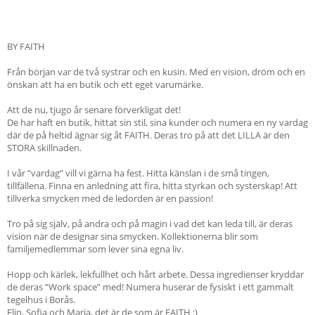
BY FAITH
Från början var de två systrar och en kusin. Med en vision, dröm och en
önskan att ha en butik och ett eget varumärke.
Att de nu, tjugo år senare förverkligat det!
De har haft en butik, hittat sin stil, sina kunder och numera en ny vardag
där de på heltid ägnar sig åt FAITH. Deras tro på att det LILLA är den
STORA skillnaden.
I vår ”vardag” vill vi gärna ha fest. Hitta känslan i de små tingen,
tillfällena. Finna en anledning att fira, hitta styrkan och systerskap! Att
tillverka smycken med de ledorden är en passion!
Tro på sig själv, på andra och på magin i vad det kan leda till, är deras
vision när de designar sina smycken. Kollektionerna blir som
familjemedlemmar som lever sina egna liv.
Hopp och kärlek, lekfullhet och hårt arbete. Dessa ingredienser kryddar
de deras ”Work space” med! Numera huserar de fysiskt i ett gammalt
tegelhus i Borås.
Elin, Sofia och Maria, det är de som är FAITH :)