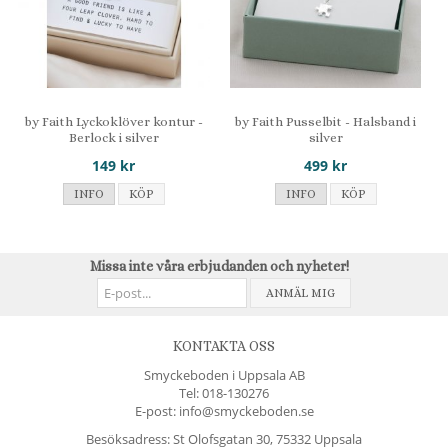
by Faith Lyckoklöver kontur -
by Faith Pusselbit - Halsband i
Berlock i silver
silver
149 kr
499 kr
INFO
KÖP
INFO
KÖP
Missa inte våra erbjudanden och nyheter!
ANMÄL MIG
KONTAKTA OSS
Smyckeboden i Uppsala AB
Tel:
018-130276
E-post: info@smyckeboden.se
Besöksadress: St Olofsgatan 30, 75332 Uppsala