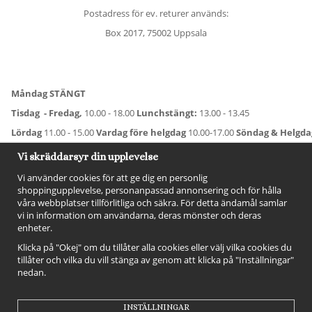
Postadress för ev. returer används:
Box 2017, 75002 Uppsala
Måndag STÄNGT
Tisdag - Fredag,
10.00 - 18.00
Lunchstängt:
13.00 - 13.45
Lördag
11.00 - 15.00
Vardag före helgdag
10.00-17.00
Söndag & Helgd
För avvikande öppettider:
Titta här
.
Vi skräddarsyr din upplevelse
Vi använder cookies för att ge dig en personlig
shoppingupplevelse, personanpassad annonsering och för hålla
våra webbplatser tillförlitliga och säkra. För detta ändamål samlar
vi in information om användarna, deras mönster och deras
enheter.
Klicka på "Okej" om du tillåter alla cookies eller välj vilka cookies du
tillåter och vilka du vill stänga av genom att klicka på "Inställningar"
nedan.
FÖLJ OSS!
INSTÄLLNINGAR