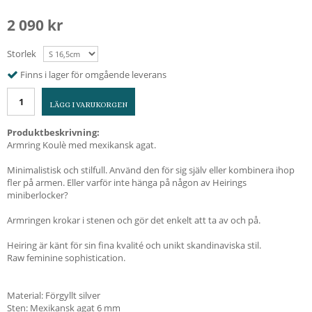
2 090 kr
Storlek
Finns i lager för omgående leverans
LÄGG I VARUKORGEN
Produktbeskrivning:
Armring Koulè med mexikansk agat.
Minimalistisk och stilfull. Använd den för sig själv eller kombinera ihop
fler på armen. Eller varför inte hänga på någon av Heirings
miniberlocker?
Armringen krokar i stenen och gör det enkelt att ta av och på.
Heiring är känt för sin fina kvalité och unikt skandinaviska stil.
Raw feminine sophistication.
Material: Förgyllt silver
Sten: Mexikansk agat 6 mm