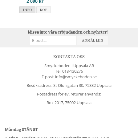
2 090 kr
INFO
KÖP
Missa inte våra erbjudanden och nyheter!
ANMÄL MIG
KONTAKTA OSS
Smyckeboden i Uppsala AB
Tel:
018-130276
E-post: info@smyckeboden.se
Besöksadress: St Olofsgatan 30, 75332 Uppsala
Postadress för ev. returer används:
Box 2017, 75002 Uppsala
Måndag STÄNGT
Tisdag - Fredag,
10.00 - 18.00
Lunchstängt:
13.00 - 13.45