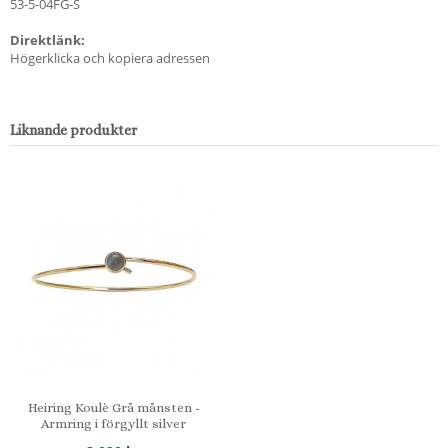
53-5-04FG-S
Direktlänk:
Högerklicka och kopiera adressen
Liknande produkter
Heiring Koulè Grå månsten -
Armring i förgyllt silver