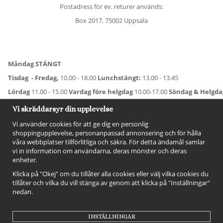
Postadress för ev. returer används:
Box 2017, 75002 Uppsala
Måndag STÄNGT
Tisdag - Fredag,
10.00 - 18.00
Lunchstängt:
13.00 - 13.45
Lördag
11.00 - 15.00
Vardag före helgdag
10.00-17.00
Söndag & Helgd
För avvikande öppettider:
Titta här
.
Vi skräddarsyr din upplevelse
Vi använder cookies för att ge dig en personlig
shoppingupplevelse, personanpassad annonsering och för hålla
våra webbplatser tillförlitliga och säkra. För detta ändamål samlar
vi in information om användarna, deras mönster och deras
enheter.
Klicka på "Okej" om du tillåter alla cookies eller välj vilka cookies du
tillåter och vilka du vill stänga av genom att klicka på "Inställningar"
nedan.
FÖLJ OSS!
INSTÄLLNINGAR