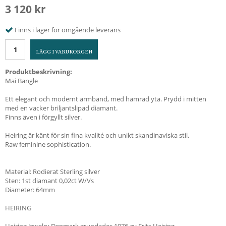
3 120 kr
Finns i lager för omgående leverans
LÄGG I VARUKORGEN
Produktbeskrivning:
Mai Bangle
Ett elegant och modernt armband, med hamrad yta. Prydd i mitten
med en vacker briljantslipad diamant.
Finns även i förgyllt silver.
Heiring är känt för sin fina kvalité och unikt skandinaviska stil.
Raw feminine sophistication.
Material: Rodierat Sterling silver
Sten: 1st diamant 0,02ct W/Vs
Diameter: 64mm
HEIRING
Heiring Jewelry Denmark grundades 1976 av Frits Heiring.