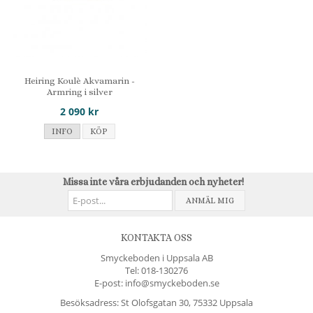
Heiring Koulè Akvamarin -
Armring i silver
2 090 kr
INFO
KÖP
Missa inte våra erbjudanden och nyheter!
ANMÄL MIG
KONTAKTA OSS
Smyckeboden i Uppsala AB
Tel:
018-130276
E-post: info@smyckeboden.se
Besöksadress: St Olofsgatan 30, 75332 Uppsala