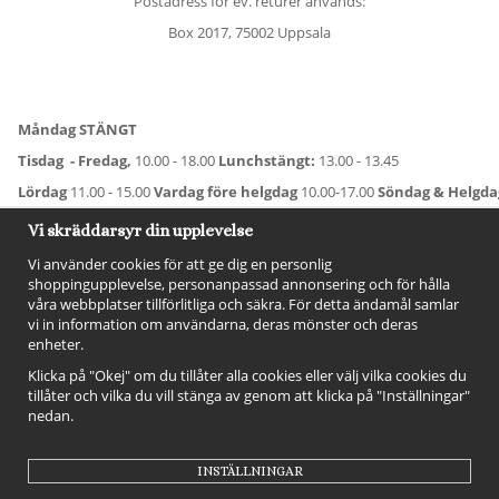
Postadress för ev. returer används:
Box 2017, 75002 Uppsala
Måndag STÄNGT
Tisdag - Fredag,
10.00 - 18.00
Lunchstängt:
13.00 - 13.45
Lördag
11.00 - 15.00
Vardag före helgdag
10.00-17.00
Söndag & Helgd
För avvikande öppettider:
Titta här
.
Vi skräddarsyr din upplevelse
Vi använder cookies för att ge dig en personlig
shoppingupplevelse, personanpassad annonsering och för hålla
våra webbplatser tillförlitliga och säkra. För detta ändamål samlar
vi in information om användarna, deras mönster och deras
enheter.
Klicka på "Okej" om du tillåter alla cookies eller välj vilka cookies du
tillåter och vilka du vill stänga av genom att klicka på "Inställningar"
nedan.
FÖLJ OSS!
INSTÄLLNINGAR