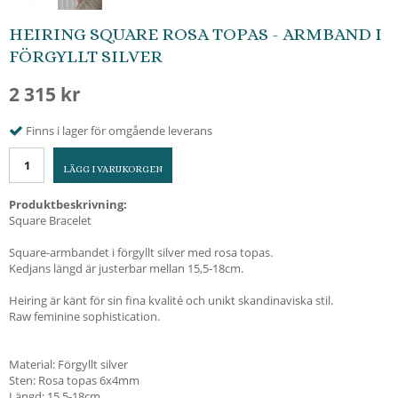
HEIRING SQUARE ROSA TOPAS - ARMBAND I
FÖRGYLLT SILVER
2 315 kr
Finns i lager för omgående leverans
LÄGG I VARUKORGEN
Produktbeskrivning:
Square Bracelet
Square-armbandet i förgyllt silver med rosa topas.
Kedjans längd är justerbar mellan 15,5-18cm.
Heiring är känt för sin fina kvalité och unikt skandinaviska stil.
Raw feminine sophistication.
Material: Förgyllt silver
Sten: Rosa topas 6x4mm
Längd: 15,5-18cm