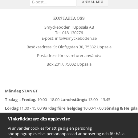
ANMÄL MIG
KONTAKTA OSS
Smyckeboden i Uppsala AB
Tel:
018-130276
E-post: info@smyckeboden.se
Besöksadress: St Olofsgatan 30, 75332 Uppsala
Postadress för ev. returer används:
Box 2017, 75002 Uppsala
Måndag STÄNGT
Tisdag - Fredag,
10.00 - 18.00
Lunchstängt:
13.00 - 13.45
Lördag
11.00 - 15.00
Vardag före helgdag
10.00-17.00
Söndag & Helgd
För avvikande öppettider:
Titta här
.
Vi skräddarsyr din upplevelse
Vi använder cookies för att ge dig en personlig
shoppingupplevelse, personanpassad annonsering och för hålla