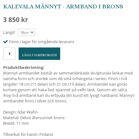
KALEVALA MÄNNYT - ARMBAND I BRONS
3 850 kr
Längd
Finns i lager för omgående leverans
LÄGG I VARUKORGEN
Produktbeskrivning:
Männyt-armbandet består av sammanlänkade skulpturala länkar med
samma form och storlek som de små örhängena i serien. Finns i två
längder: 18 cm (11 delar) och 21 cm (13 delar). Armbandet kan göras
kortare genom att haka fast spännet på valfri länk. Genom att sätta
ihop två armband kan du erbjuda din kund ett lyxigt halsband. Männyt-
armbandet finns i silver och brons.
Design: Ildar Wafin
Material: Delvis återvunnet brons
Bredd: 11 mm
Tillverkat för hand i Finland