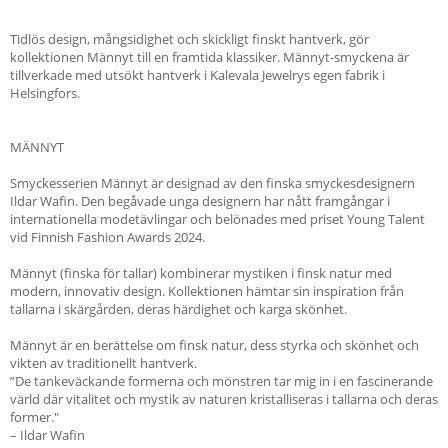
Tidlös design, mångsidighet och skickligt finskt hantverk, gör
kollektionen Männyt till en framtida klassiker. Männyt-smyckena är
tillverkade med utsökt hantverk i Kalevala Jewelrys egen fabrik i
Helsingfors.
MÄNNYT
Smyckesserien Männyt är designad av den finska smyckesdesignern
Ildar Wafin. Den begåvade unga designern har nått framgångar i
internationella modetävlingar och belönades med priset Young Talent
vid Finnish Fashion Awards 2024.
Männyt (finska för tallar) kombinerar mystiken i finsk natur med
modern, innovativ design. Kollektionen hämtar sin inspiration från
tallarna i skärgården, deras härdighet och karga skönhet.
Männyt är en berättelse om finsk natur, dess styrka och skönhet och
vikten av traditionellt hantverk.
”De tankeväckande formerna och mönstren tar mig in i en fascinerande
värld där vitalitet och mystik av naturen kristalliseras i tallarna och deras
former."
– Ildar Wafin