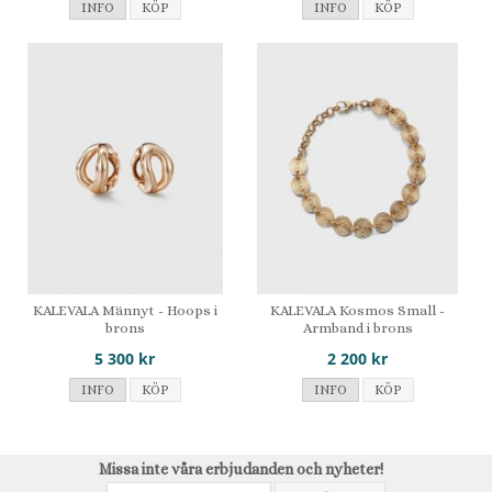
INFO
KÖP
INFO
KÖP
KALEVALA Männyt - Hoops i
KALEVALA Kosmos Small -
brons
Armband i brons
5 300 kr
2 200 kr
INFO
KÖP
INFO
KÖP
Missa inte våra erbjudanden och nyheter!