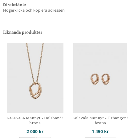
Direktlänk:
Högerklicka och kopiera adressen
Liknande produkter
KALEVALA Männyt - Halsband i
Kalevala Männyt - Örhängen i
brons
brons
2 000 kr
1 450 kr