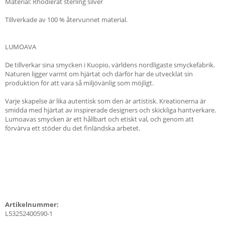
Material: Rhodierat sterling silver
Tillverkade av 100 % återvunnet material.
LUMOAVA
De tillverkar sina smycken i Kuopio, världens nordligaste smyckefabrik.
Naturen ligger varmt om hjärtat och därför har de utvecklat sin
produktion för att vara så miljövänlig som möjligt.
Varje skapelse är lika autentisk som den är artistisk. Kreationerna är
smidda med hjärtat av inspirerade designers och skickliga hantverkare.
Lumoavas smycken är ett hållbart och etiskt val, och genom att
förvärva ett stöder du det finländska arbetet.
Artikelnummer:
L53252400590-1