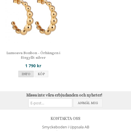
Lumoava Bonbon - Örhängen i
förgyllt silver
1 790 kr
INFO
KÖP
Missa inte våra erbjudanden och nyheter!
ANMÄL MIG
KONTAKTA OSS
Smyckeboden i Uppsala AB