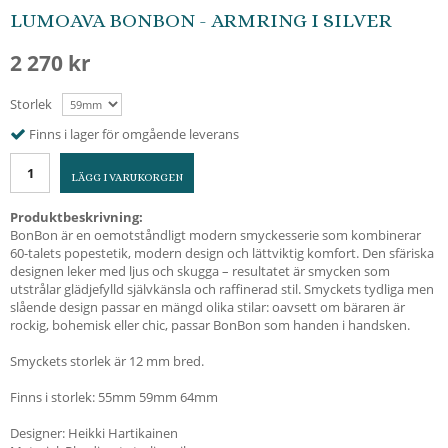
LUMOAVA BONBON - ARMRING I SILVER
2 270 kr
Storlek
Finns i lager för omgående leverans
LÄGG I VARUKORGEN
Produktbeskrivning:
BonBon är en oemotståndligt modern smyckesserie som kombinerar
60-talets popestetik, modern design och lättviktig komfort. Den sfäriska
designen leker med ljus och skugga – resultatet är smycken som
utstrålar glädjefylld självkänsla och raffinerad stil. Smyckets tydliga men
slående design passar en mängd olika stilar: oavsett om bäraren är
rockig, bohemisk eller chic, passar BonBon som handen i handsken.
Smyckets storlek är 12 mm bred.
Finns i storlek: 55mm 59mm 64mm
Designer: Heikki Hartikainen