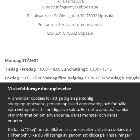
Tel:
018-130276
E-post: info@smyckeboden.se
Besöksadress: St Olofsgatan 30, 75332 Uppsala
Postadress för ev. returer används:
Box 2017, 75002 Uppsala
Måndag STÄNGT
Tisdag - Fredag,
10.00 - 18.00
Lunchstängt:
13.00 - 13.45
Lördag
11.00 - 15.00
Vardag före helgdag
10.00-17.00
Söndag & Helgd
För avvikande öppettider:
Titta här
.
Vi skräddarsyr din upplevelse
Vi använder cookies för att ge dig en personlig
shoppingupplevelse, personanpassad annonsering och för hålla
våra webbplatser tillförlitliga och säkra. För detta ändamål samlar
vi in information om användarna, deras mönster och deras
enheter.
Klicka på "Okej" om du tillåter alla cookies eller välj vilka cookies du
tillåter och vilka du vill stänga av genom att klicka på "Inställningar"