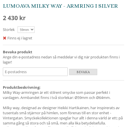
LUMOAVA MILKY WAY - ARMRING I SILVER
2 430 kr
Storlek
Finns ej i lagret
Bevaka produkt
Ange din e-postadress nedan så meddelar vi dig när produkten finns i
lager!
BEVAKA
Produktbeskrivning:
Milky Way-armringen är ett stilrent smycke som passar perfekt i
vardagen. Armbandet finns i två storlekar: Ø59mm och Ø64mm.
Milky way, designad av designer Heikki Hartikainen, har inspirerats av
tusentals små stjärnor på himlen, som förenas till en stor enhet -
Vintergatan. Smyckekollektionen speglar hur allt i denna värld är ett; på
samma gång så stora och så små, men alla lika betydelsefulla.