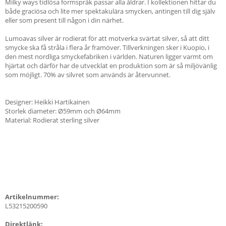
Milky ways tidlösa formspråk passar alla åldrar. I kollektionen hittar du
både graciösa och lite mer spektakulära smycken, antingen till dig själv
eller som present till någon i din närhet.
Lumoavas silver är rodierat för att motverka svärtat silver, så att ditt
smycke ska få stråla i flera år framöver. Tillverkningen sker i Kuopio, i
den mest nordliga smyckefabriken i världen. Naturen ligger varmt om
hjärtat och därför har de utvecklat en produktion som är så miljövänlig
som möjligt. 70% av silvret som används är återvunnet.
Designer: Heikki Hartikainen
Storlek diameter: Ø59mm och Ø64mm
Material: Rodierat sterling silver
Artikelnummer:
L53215200590
Direktlänk: