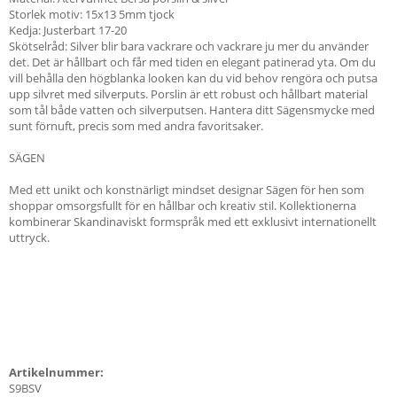
Storlek motiv: 15x13 5mm tjock
Kedja: Justerbart 17-20
Skötselråd: Silver blir bara vackrare och vackrare ju mer du använder
det. Det är hållbart och får med tiden en elegant patinerad yta. Om du
vill behålla den högblanka looken kan du vid behov rengöra och putsa
upp silvret med silverputs. Porslin är ett robust och hållbart material
som tål både vatten och silverputsen. Hantera ditt Sägensmycke med
sunt förnuft, precis som med andra favoritsaker.
SÄGEN
Med ett unikt och konstnärligt mindset designar Sägen för hen som
shoppar omsorgsfullt för en hållbar och kreativ stil. Kollektionerna
kombinerar Skandinaviskt formspråk med ett exklusivt internationellt
uttryck.
Artikelnummer:
S9BSV