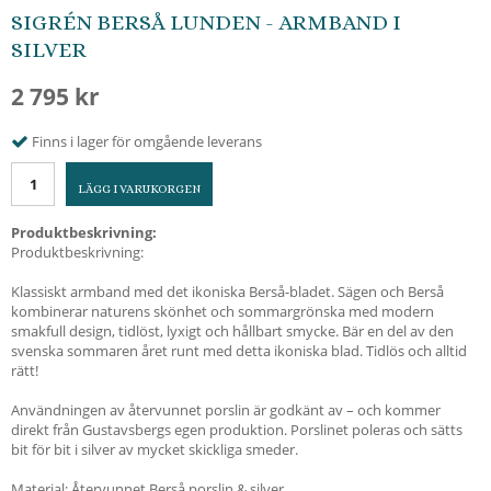
SIGRÉN BERSÅ LUNDEN - ARMBAND I
SILVER
2 795 kr
Finns i lager för omgående leverans
LÄGG I VARUKORGEN
Produktbeskrivning:
Produktbeskrivning:
Klassiskt armband med det ikoniska Berså-bladet. Sägen och Berså
kombinerar naturens skönhet och sommargrönska med modern
smakfull design, tidlöst, lyxigt och hållbart smycke. Bär en del av den
svenska sommaren året runt med detta ikoniska blad. Tidlös och alltid
rätt!
Användningen av återvunnet porslin är godkänt av – och kommer
direkt från Gustavsbergs egen produktion. Porslinet poleras och sätts
bit för bit i silver av mycket skickliga smeder.
Material: Återvunnet Berså porslin & silver