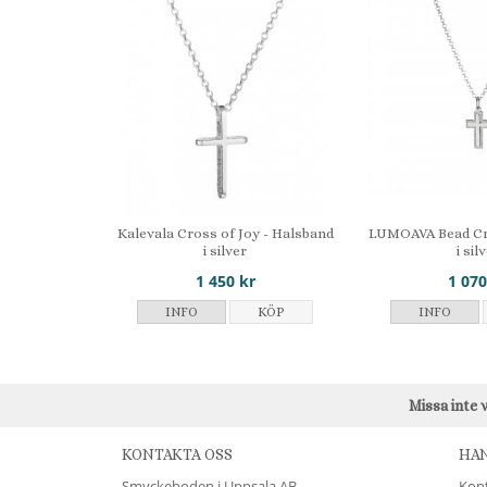
Kalevala Cross of Joy - Halsband
LUMOAVA Bead Cr
i silver
i sil
1 450 kr
1 070
INFO
KÖP
INFO
Missa inte 
KONTAKTA OSS
HA
Smyckeboden i Uppsala AB
Kon