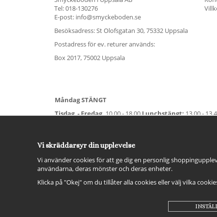
Tel:
018-130276
Vill
E-post: info@smyckeboden.se
Besöksadress: St Olofsgatan 30, 75332 Uppsala
Postadress för ev. returer används:
Box 2017, 75002 Uppsala
Måndag STÄNGT
Tisdag - Fredag,
10.00 - 18.00
Lunchstängt:
13.00 - 13.
Lördag
11.00 - 15.00
Vardag före helgdag
10.00-17.00
S
För avvikande öppettider:
Titta här
.
Vi skräddarsyr din upplevelse
Vi använder cookies för att ge dig en personlig shoppingupplev
användarna, deras mönster och deras enheter.
Klicka på "Okej" om du tillåter alla cookies eller välj vilka cooki
INSTÄL