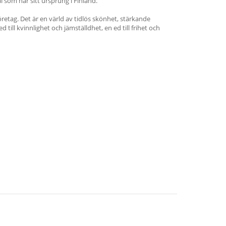
l som har sitt ursprung i Finland.
öretag. Det är en värld av tidlös skönhet, stärkande
d till kvinnlighet och jämställdhet, en ed till frihet och