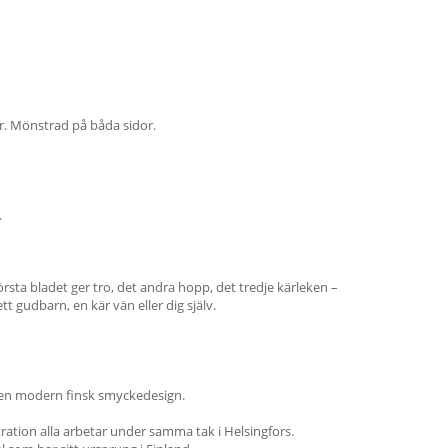
or. Mönstrad på båda sidor.
.
rsta bladet ger tro, det andra hopp, det tredje kärleken –
tt gudbarn, en kär vän eller dig själv.
även modern finsk smyckedesign.
ration alla arbetar under samma tak i Helsingfors.