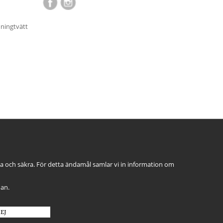
nningtvätt
ga och säkra. För detta ändamål samlar vi in information om
dan.
EJ