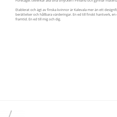
Företaget tillverkar alla sina smycken i Finland och gynnar materia
Etablerat och ägt av finska kvinnor är Kalevala mer än ett designf
berättelser och hållbara värderingar. En ed till finskt hantverk, en e
framtid. En ed till mig och dig.