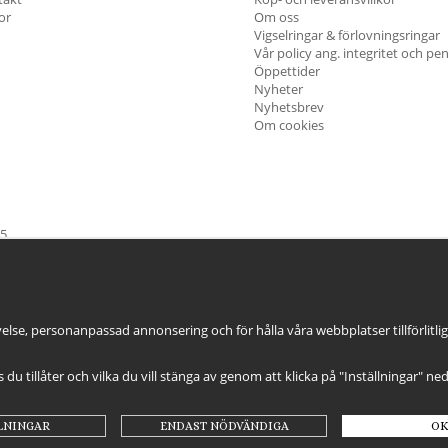
kor
Om oss
Vigselringar & förlovningsringar
Vår policy ang. integritet och pe
Öppettider
Nyheter
Nyhetsbrev
Om cookies
45
öndag & Helgdagar
STÄNGT
else, personanpassad annonsering och för hålla våra webbplatser tillförlitli
es du tillåter och vilka du vill stänga av genom att klicka på "Inställningar" ne
LNINGAR
ENDAST NÖDVÄNDIGA
OK