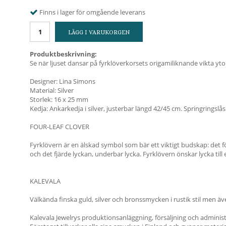
Finns i lager för omgående leverans
LÄGG I VARUKORGEN
Produktbeskrivning:
Se när ljuset dansar på fyrklöverkorsets origamiliknande vikta yt
Designer: Lina Simons
Material: Silver
Storlek: 16 x 25 mm
Kedja: Ankarkedja i silver, justerbar längd 42/45 cm. Springringslås
FOUR-LEAF CLOVER
Fyrklövern är en älskad symbol som bär ett viktigt budskap: det fö
och det fjärde lyckan, underbar lycka. Fyrklövern önskar lycka till e
KALEVALA
Välkända finska guld, silver och bronssmycken i rustik stil men 
Kalevala Jewelrys produktionsanläggning, försäljning och administ