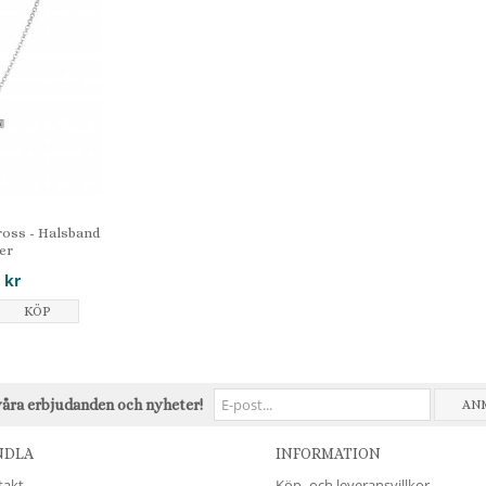
oss - Halsband
ver
 kr
KÖP
våra erbjudanden och nyheter!
AN
NDLA
INFORMATION
takt
Köp- och leveransvillkor