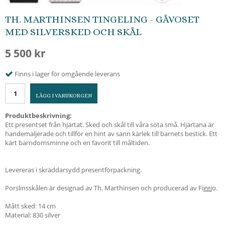
TH. MARTHINSEN TINGELING - GÅVOSET
MED SILVERSKED OCH SKÅL
5 500 kr
Finns i lager för omgående leverans
LÄGG I VARUKORGEN
Produktbeskrivning:
Ett presentset från hjärtat. Sked och skål till våra söta små. Hjärtana är
handemaljerade och tillför en hint av sann kärlek till barnets bestick. Ett
kärt barndomsminne och en favorit till måltiden.
Levereras i skräddarsydd presentförpackning.
Porslinsskålen är designad av Th. Marthinsen och producerad av Figgjo.
Mått sked: 14 cm
Material: 830 silver