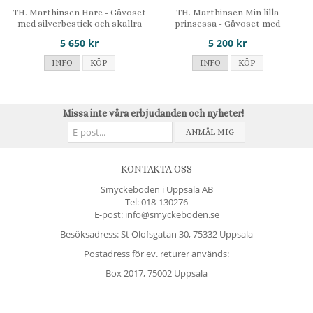
TH. Marthinsen Hare - Gåvoset
TH. Marthinsen Min lilla
med silverbestick och skallra
prinsessa - Gåvoset med
silversked och skål
5 650 kr
5 200 kr
INFO
KÖP
INFO
KÖP
Missa inte våra erbjudanden och nyheter!
ANMÄL MIG
KONTAKTA OSS
Smyckeboden i Uppsala AB
Tel:
018-130276
E-post: info@smyckeboden.se
Besöksadress: St Olofsgatan 30, 75332 Uppsala
Postadress för ev. returer används:
Box 2017, 75002 Uppsala