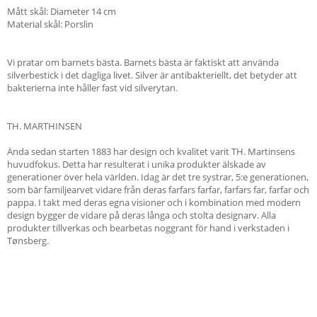
Mått skål: Diameter 14 cm
Material skål: Porslin
Vi pratar om barnets bästa. Barnets bästa är faktiskt att använda
silverbestick i det dagliga livet. Silver är antibakteriellt, det betyder att
bakterierna inte håller fast vid silverytan.
TH. MARTHINSEN
Ända sedan starten 1883 har design och kvalitet varit TH. Martinsens
huvudfokus. Detta har resulterat i unika produkter älskade av
generationer över hela världen. Idag är det tre systrar, 5:e generationen,
som bär familjearvet vidare från deras farfars farfar, farfars far, farfar och
pappa. I takt med deras egna visioner och i kombination med modern
design bygger de vidare på deras långa och stolta designarv. Alla
produkter tillverkas och bearbetas noggrant för hand i verkstaden i
Tønsberg.