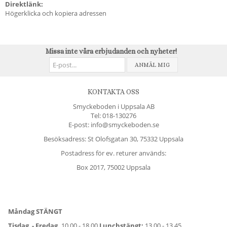
Direktlänk:
Högerklicka och kopiera adressen
Missa inte våra erbjudanden och nyheter!
ANMÄL MIG
KONTAKTA OSS
Smyckeboden i Uppsala AB
Tel:
018-130276
E-post: info@smyckeboden.se
Besöksadress: St Olofsgatan 30, 75332 Uppsala
Postadress för ev. returer används:
Box 2017, 75002 Uppsala
Måndag STÄNGT
Tisdag - Fredag,
10.00 - 18.00
Lunchstängt:
13.00 - 13.45