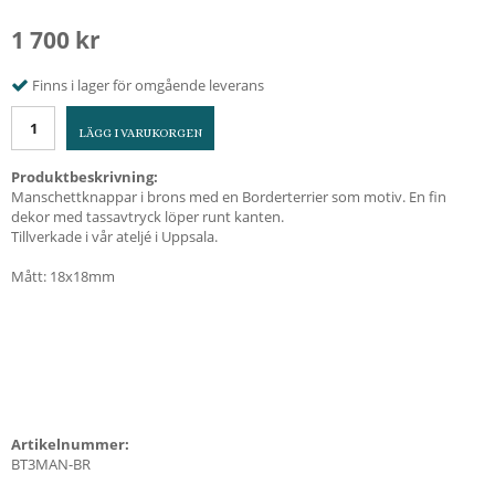
1 700 kr
Finns i lager för omgående leverans
LÄGG I VARUKORGEN
Produktbeskrivning:
Manschettknappar i brons med en Borderterrier som motiv. En fin
dekor med tassavtryck löper runt kanten.
Tillverkade i vår ateljé i Uppsala.
Mått: 18x18mm
Artikelnummer:
BT3MAN-BR