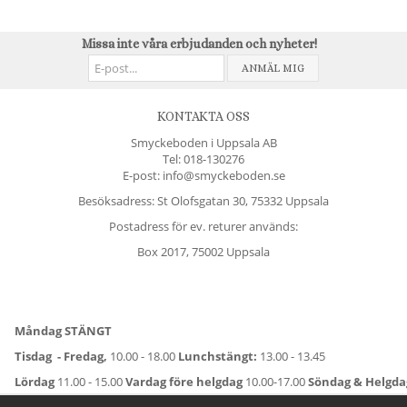
Missa inte våra erbjudanden och nyheter!
ANMÄL MIG
KONTAKTA OSS
Smyckeboden i Uppsala AB
Tel:
018-130276
E-post: info@smyckeboden.se
Besöksadress: St Olofsgatan 30, 75332 Uppsala
Postadress för ev. returer används:
Box 2017, 75002 Uppsala
Måndag STÄNGT
Tisdag - Fredag,
10.00 - 18.00
Lunchstängt:
13.00 - 13.45
Lördag
11.00 - 15.00
Vardag före helgdag
10.00-17.00
Söndag & Helgd
För avvikande öppettider:
Titta här
.