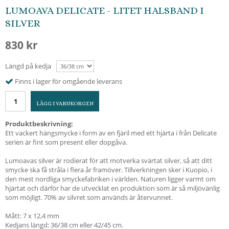
LUMOAVA DELICATE - LITET HALSBAND I
SILVER
830 kr
Längd på kedja
Finns i lager för omgående leverans
LÄGG I VARUKORGEN
Produktbeskrivning:
Ett vackert hängsmycke i form av en fjäril med ett hjärta i från Delicate
serien är fint som present eller dopgåva.
Lumoavas silver är rodierat för att motverka svärtat silver, så att ditt
smycke ska få stråla i flera år framöver. Tillverkningen sker i Kuopio, i
den mest nordliga smyckefabriken i världen. Naturen ligger varmt om
hjärtat och därför har de utvecklat en produktion som är så miljövänlig
som möjligt. 70% av silvret som används är återvunnet.
Mått: 7 x 12,4 mm
Kedjans längd: 36/38 cm eller 42/45 cm.