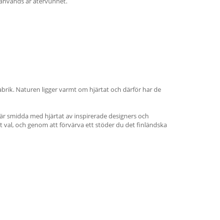
 används är återvunnet.
abrik. Naturen ligger varmt om hjärtat och därför har de
a är smidda med hjärtat av inspirerade designers och
t val, och genom att förvärva ett stöder du det finländska