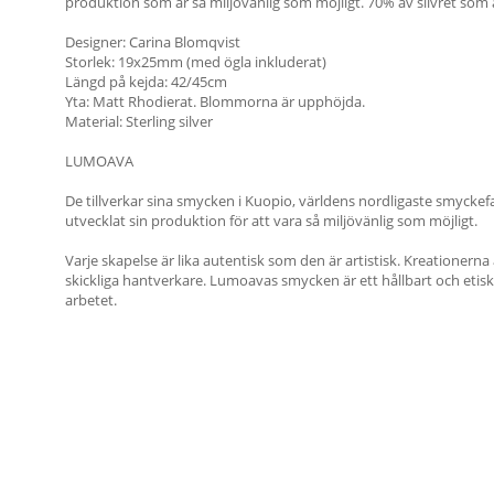
produktion som är så miljövänlig som möjligt. 70% av silvret som
Designer: Carina Blomqvist
Storlek: 19x25mm (med ögla inkluderat)
Längd på kejda: 42/45cm
Yta: Matt Rhodierat. Blommorna är upphöjda.
Material: Sterling silver
LUMOAVA
De tillverkar sina smycken i Kuopio, världens nordligaste smyckef
utvecklat sin produktion för att vara så miljövänlig som möjligt.
Varje skapelse är lika autentisk som den är artistisk. Kreationern
skickliga hantverkare. Lumoavas smycken är ett hållbart och etisk
arbetet.