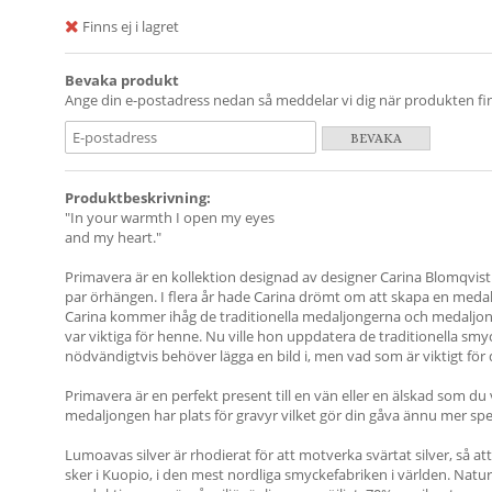
Finns ej i lagret
Bevaka produkt
Ange din e-postadress nedan så meddelar vi dig när produkten finn
BEVAKA
Produktbeskrivning:
"In your warmth I open my eyes
and my heart."
Primavera är en kollektion designad av designer Carina Blomqvist
par örhängen. I flera år hade Carina drömt om att skapa en med
Carina kommer ihåg de traditionella medaljongerna och medaljo
var viktiga för henne. Nu ville hon uppdatera de traditionella smy
nödvändigtvis behöver lägga en bild i, men vad som är viktigt för 
Primavera är en perfekt present till en vän eller en älskad som du 
medaljongen har plats för gravyr vilket gör din gåva ännu mer spec
Lumoavas silver är rhodierat för att motverka svärtat silver, så att 
sker i Kuopio, i den mest nordliga smyckefabriken i världen. Natu