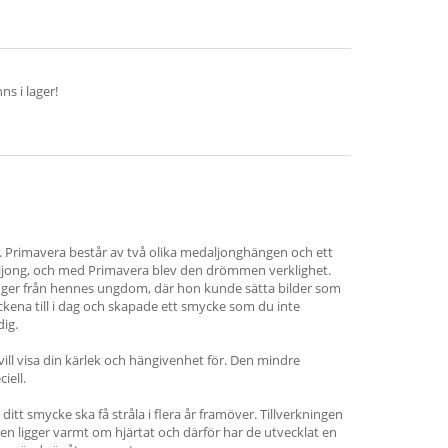
s i lager!
. Primavera består av två olika medaljonghängen och ett
aljong, och med Primavera blev den drömmen verklighet.
nger från hennes ungdom, där hon kunde sätta bilder som
ckena till i dag och skapade ett smycke som du inte
dig.
vill visa din kärlek och hängivenhet för. Den mindre
iell.
ditt smycke ska få stråla i flera år framöver. Tillverkningen
ren ligger varmt om hjärtat och därför har de utvecklat en