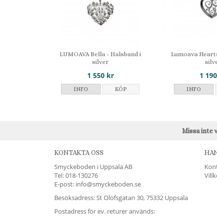
LUMOAVA Bella - Halsband i
Lumoava Hearts
silver
silv
1 550 kr
1 190
INFO
KÖP
INFO
Missa inte 
KONTAKTA OSS
HA
Smyckeboden i Uppsala AB
Kon
Tel:
018-130276
Vill
E-post: info@smyckeboden.se
Besöksadress: St Olofsgatan 30, 75332 Uppsala
Postadress för ev. returer används: