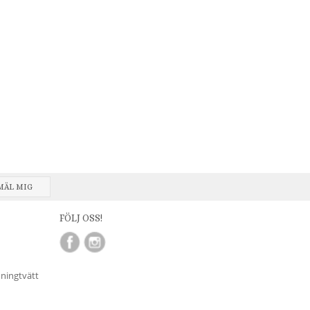
MÄL MIG
FÖLJ OSS!
nningtvätt