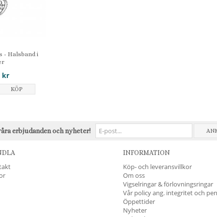
 - Halsband i
er
 kr
KÖP
våra erbjudanden och nyheter!
AN
NDLA
INFORMATION
takt
Köp- och leveransvillkor
kor
Om oss
Vigselringar & förlovningsringar
Vår policy ang. integritet och pe
Öppettider
Nyheter