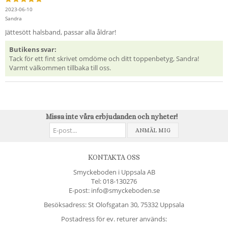
2023-06-10
Sandra
Jättesött halsband, passar alla åldrar!
Butikens svar:
Tack för ett fint skrivet omdöme och ditt toppenbetyg, Sandra!
Varmt välkommen tillbaka till oss.
Missa inte våra erbjudanden och nyheter!
ANMÄL MIG
KONTAKTA OSS
Smyckeboden i Uppsala AB
Tel:
018-130276
E-post: info@smyckeboden.se
Besöksadress: St Olofsgatan 30, 75332 Uppsala
Postadress för ev. returer används: