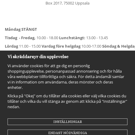
Box 2017, 75002 Uppsala
Måndag STÄNGT
Tisdag - Fredag,
10.00 - 18.00
Lunchstängt:
13.00 - 13.45
Lördag
11.00 - 15.00
Vardag före helgdag
10.00-17.00
Söndag & Helgd
För avvikande öppettider:
Titta här
.
Vi skräddarsyr din upplevelse
Vi använder cookies för att ge dig en personlig
shoppingupplevelse, personanpassad annonsering och för hålla
våra webbplatser tillförlitliga och säkra. För detta ändamål samlar
vi in information om användarna, deras mönster och deras
enheter.
Klicka på "Okej" om du tillåter alla cookies eller välj vilka cookies du
tillåter och vilka du vill stänga av genom att klicka på "Inställningar"
nedan.
FÖLJ OSS!
INSTÄLLNINGAR
ENDAST NÖDVÄNDIGA