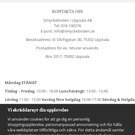
KONTAKTA OSS
Smyckeboden i Uppsala AB
Tel:
018-130276
E-post: info@smyckeboden.se
Besöksadress: St Olofsgatan 30, 75332 Uppsala
Postadress för ev. returer används:
Box 2017, 75002 Uppsala
Måndag STÄNGT
Tisdag - Fredag,
10.00 - 18.00
Lunchstängt:
13.00 - 13.45
Lördag
11.00 - 15.00
Vardag före helgdag
10.00-17.00
Söndag & Helgd
För avvikande öppettider:
Titta här
.
Vi skräddarsyr din upplevelse
Vi använder cookies för att ge dig en personlig
shoppingupplevelse, personanpassad annonsering och för hålla
våra webbplatser tillförlitliga och säkra. För detta ändamål samlar