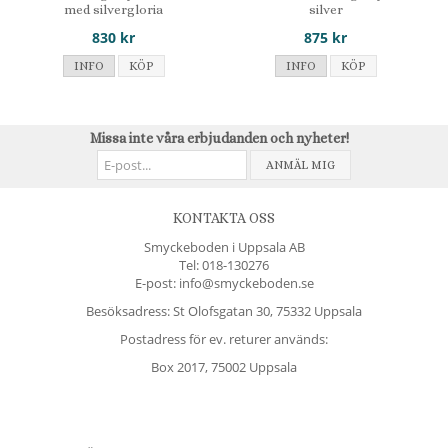
med silvergloria
silver
830 kr
875 kr
INFO
KÖP
INFO
KÖP
Missa inte våra erbjudanden och nyheter!
ANMÄL MIG
KONTAKTA OSS
Smyckeboden i Uppsala AB
Tel:
018-130276
E-post: info@smyckeboden.se
Besöksadress: St Olofsgatan 30, 75332 Uppsala
Postadress för ev. returer används:
Box 2017, 75002 Uppsala