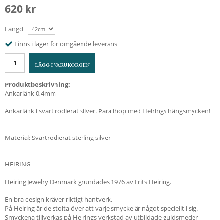
620 kr
Längd
Finns i lager för omgående leverans
LÄGG I VARUKORGEN
Produktbeskrivning:
Ankarlänk 0,4mm
Ankarlänk i svart rodierat silver. Para ihop med Heirings hängsmycken!
Material: Svartrodierat sterling silver
HEIRING
Heiring Jewelry Denmark grundades 1976 av Frits Heiring.
En bra design kräver riktigt hantverk.
På Heiring är de stolta över att varje smycke är något speciellt i sig.
Smyckena tillverkas på Heirings verkstad av utbildade guldsmeder