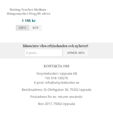
Heiring Feather Medium -
Hängsmycke i förgyllt silver
1 195 kr
INFO
KÖP
Missa inte våra erbjudanden och nyheter!
ANMÄL MIG
KONTAKTA OSS
Smyckeboden i Uppsala AB
Tel:
018-130276
E-post: info@smyckeboden.se
Besöksadress: St Olofsgatan 30, 75332 Uppsala
Postadress för ev. returer används:
Box 2017, 75002 Uppsala