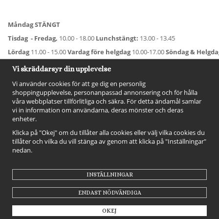
Måndag STÄNGT
Tisdag - Fredag,
10.00 - 18.00
Lunchstängt:
13.00 - 13.45
Lördag
11.00 - 15.00
Vardag före helgdag
10.00-17.00
Söndag & Helgd
För avvikande öppettider:
Titta här
.
Vi skräddarsyr din upplevelse
Vi använder cookies för att ge dig en personlig
shoppingupplevelse, personanpassad annonsering och för hålla
våra webbplatser tillförlitliga och säkra. För detta ändamål samlar
vi in information om användarna, deras mönster och deras
enheter.
Klicka på "Okej" om du tillåter alla cookies eller välj vilka cookies du
tillåter och vilka du vill stänga av genom att klicka på "Inställningar"
nedan.
FÖLJ OSS!
INSTÄLLNINGAR
ENDAST NÖDVÄNDIGA
OKEJ
Drift & produktion:
Wikinggruppen