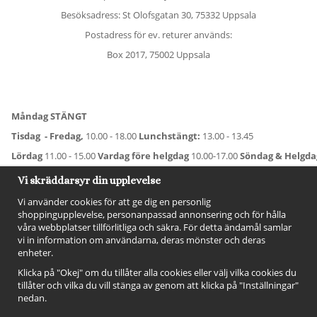
Besöksadress: St Olofsgatan 30, 75332 Uppsala
Postadress för ev. returer används:
Box 2017, 75002 Uppsala
Måndag STÄNGT
Tisdag - Fredag,
10.00 - 18.00
Lunchstängt:
13.00 - 13.45
Lördag
11.00 - 15.00
Vardag före helgdag
10.00-17.00
Söndag & Helgd
För avvikande öppettider:
Titta här
.
Vi skräddarsyr din upplevelse
Vi använder cookies för att ge dig en personlig
shoppingupplevelse, personanpassad annonsering och för hålla
våra webbplatser tillförlitliga och säkra. För detta ändamål samlar
vi in information om användarna, deras mönster och deras
enheter.
Klicka på "Okej" om du tillåter alla cookies eller välj vilka cookies du
tillåter och vilka du vill stänga av genom att klicka på "Inställningar"
nedan.
FÖLJ OSS!