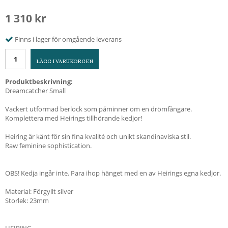
1 310 kr
Finns i lager för omgående leverans
LÄGG I VARUKORGEN
Produktbeskrivning:
Dreamcatcher Small
Vackert utformad berlock som påminner om en drömfångare.
Komplettera med Heirings tillhörande kedjor!
Heiring är känt för sin fina kvalité och unikt skandinaviska stil.
Raw feminine sophistication.
OBS! Kedja ingår inte. Para ihop hänget med en av Heirings egna kedjor.
Material: Förgyllt silver
Storlek: 23mm
HEIRING