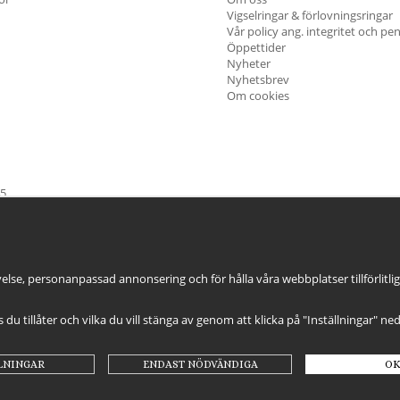
Vigselringar & förlovningsringar
Vår policy ang. integritet och pe
Öppettider
Nyheter
Nyhetsbrev
Om cookies
45
öndag & Helgdagar
STÄNGT
else, personanpassad annonsering och för hålla våra webbplatser tillförlitli
es du tillåter och vilka du vill stänga av genom att klicka på "Inställningar" ne
LNINGAR
ENDAST NÖDVÄNDIGA
OK
Drift & produktion:
Wikinggruppen