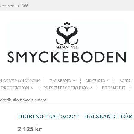
rken, sedan 1966.
RLOCKER & HÄNGEN
HALSBAND
ARMBAND
BARN 
 PRODUKTION
PRESENT & DUKNING
PUTSMEDEL
förgyllt silver med diamant
HEIRING EASE 0,02CT - HALSBAND I FÖ
2 125 kr