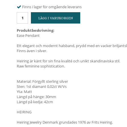
Finns i lager för omgående leverans
LÄGG I VARUKORGEN
Produktbeskrivning:
Ease Pendant
Ett elegant och modernt halsband, prydd med en vacker briljants
Finns även i silver.
Heiring är känt för sin fina kvalité och unikt skandinaviska stil.
Raw feminine sophistication.
Material: Förgyllt sterling silver
Sten: 1st diamant 0,02ct W/Vs
Yta: Matt
Längd på hänge: 30mm
Längd på kedja: 42cm
HEIRING
Heiring Jewelry Denmark grundades 1976 av Frits Heiring.