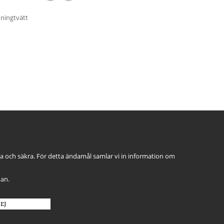
nningtvätt
ga och säkra. För detta ändamål samlar vi in information om
dan.
EJ