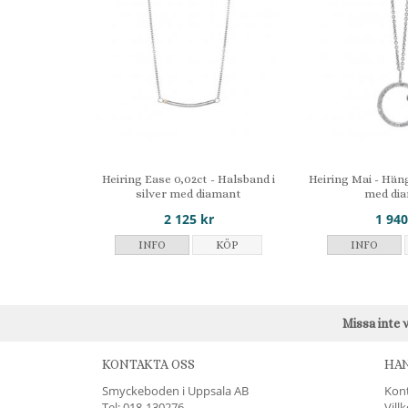
Heiring Ease 0,02ct - Halsband i
Heiring Mai - Hän
silver med diamant
med di
2 125 kr
1 940
INFO
KÖP
INFO
Missa inte 
KONTAKTA OSS
HA
Smyckeboden i Uppsala AB
Kon
Tel:
018-130276
Vill