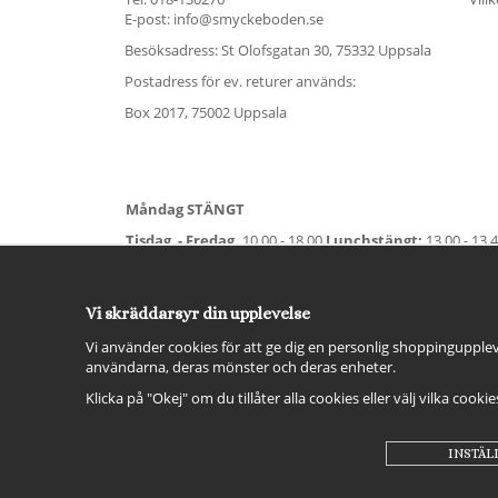
E-post: info@smyckeboden.se
Besöksadress: St Olofsgatan 30, 75332 Uppsala
Postadress för ev. returer används:
Box 2017, 75002 Uppsala
Måndag STÄNGT
Tisdag - Fredag,
10.00 - 18.00
Lunchstängt:
13.00 - 13.
Lördag
11.00 - 15.00
Vardag före helgdag
10.00-17.00
S
För avvikande öppettider:
Titta här
.
Vi skräddarsyr din upplevelse
Vi använder cookies för att ge dig en personlig shoppingupplev
användarna, deras mönster och deras enheter.
Klicka på "Okej" om du tillåter alla cookies eller välj vilka cooki
INSTÄL