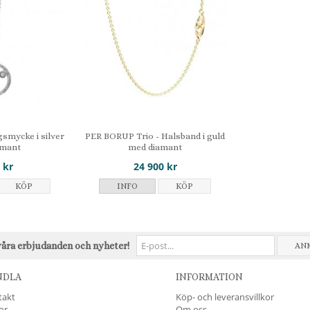
gsmycke i silver
PER BORUP Trio - Halsband i guld
amant
med diamant
 kr
24 900 kr
KÖP
INFO
KÖP
våra erbjudanden och nyheter!
AN
NDLA
INFORMATION
takt
Köp- och leveransvillkor
kor
Om oss