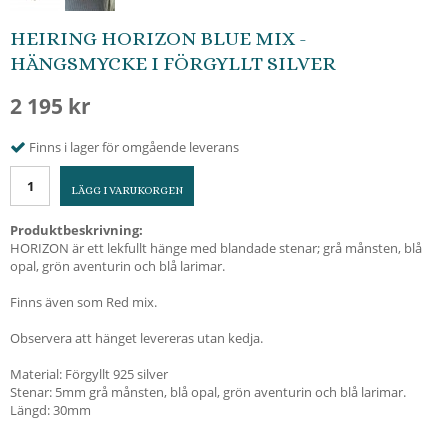
HEIRING HORIZON BLUE MIX -
HÄNGSMYCKE I FÖRGYLLT SILVER
2 195 kr
Finns i lager för omgående leverans
LÄGG I VARUKORGEN
Produktbeskrivning:
HORIZON är ett lekfullt hänge med blandade stenar; grå månsten, blå
opal, grön aventurin och blå larimar.
Finns även som Red mix.
Observera att hänget levereras utan kedja.
Material: Förgyllt 925 silver
Stenar: 5mm grå månsten, blå opal, grön aventurin och blå larimar.
Längd: 30mm