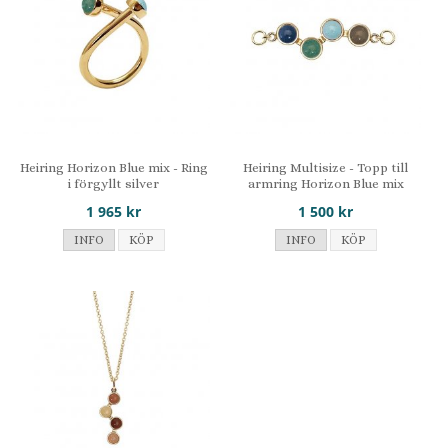
Heiring Horizon Blue mix - Ring
Heiring Multisize - Topp till
i förgyllt silver
armring Horizon Blue mix
1 965 kr
1 500 kr
INFO
KÖP
INFO
KÖP