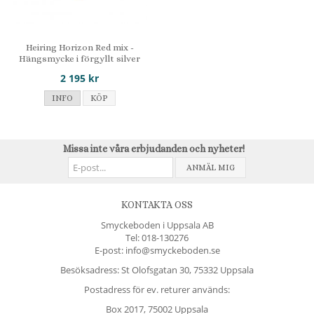
Heiring Horizon Red mix -
Hängsmycke i förgyllt silver
2 195 kr
INFO
KÖP
Missa inte våra erbjudanden och nyheter!
ANMÄL MIG
KONTAKTA OSS
Smyckeboden i Uppsala AB
Tel:
018-130276
E-post: info@smyckeboden.se
Besöksadress: St Olofsgatan 30, 75332 Uppsala
Postadress för ev. returer används:
Box 2017, 75002 Uppsala