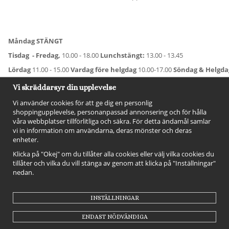
Måndag STÄNGT
Tisdag - Fredag,
10.00 - 18.00
Lunchstängt:
13.00 - 13.45
Lördag
11.00 - 15.00
Vardag före helgdag
10.00-17.00
Söndag & Helgd
För avvikande öppettider:
Titta här
.
Vi skräddarsyr din upplevelse
Vi använder cookies för att ge dig en personlig
shoppingupplevelse, personanpassad annonsering och för hålla
våra webbplatser tillförlitliga och säkra. För detta ändamål samlar
vi in information om användarna, deras mönster och deras
enheter.
Klicka på "Okej" om du tillåter alla cookies eller välj vilka cookies du
tillåter och vilka du vill stänga av genom att klicka på "Inställningar"
nedan.
FÖLJ OSS!
INSTÄLLNINGAR
ENDAST NÖDVÄNDIGA