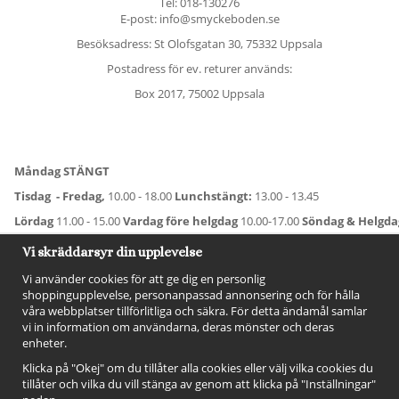
Tel:
018-130276
E-post: info@smyckeboden.se
Besöksadress: St Olofsgatan 30, 75332 Uppsala
Postadress för ev. returer används:
Box 2017, 75002 Uppsala
Måndag STÄNGT
Tisdag - Fredag,
10.00 - 18.00
Lunchstängt:
13.00 - 13.45
Lördag
11.00 - 15.00
Vardag före helgdag
10.00-17.00
Söndag & Helgd
För avvikande öppettider:
Titta här
.
Vi skräddarsyr din upplevelse
Vi använder cookies för att ge dig en personlig
shoppingupplevelse, personanpassad annonsering och för hålla
våra webbplatser tillförlitliga och säkra. För detta ändamål samlar
vi in information om användarna, deras mönster och deras
enheter.
Klicka på "Okej" om du tillåter alla cookies eller välj vilka cookies du
tillåter och vilka du vill stänga av genom att klicka på "Inställningar"