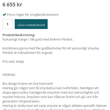
6 655 kr
Finns i lager för omgående leverans
LÄGG I VARUKORGEN
Produktbeskrivning:
Fyrkantigt hänge i 18k guld med 6x4mm Peridot.
Kombinera gärna med fler guldberlocker för ett personligt smycke.
Peridot är månadssten för augusti.
Pris exkl. kedja.
HEIRING
Bra design kräver ett bra hantverk!
Heiring gör något som få smyckehus kan nuförtiden. Nämligen att
skapa egna unika, handgjorda smycken med stor personlighet och
mycket historia. Smycken som kan hålla en livstid och gå i arv från
generation till generation.
Heiring är stolta över att varje smycke är något alldeles speciellt. Nästan
alla Heirings smycken tillverkas i företagets egen verkstad av utbildade