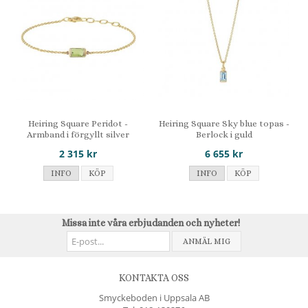
Heiring Square Peridot -
Heiring Square Sky blue topas -
Armband i förgyllt silver
Berlock i guld
2 315 kr
6 655 kr
INFO
KÖP
INFO
KÖP
Missa inte våra erbjudanden och nyheter!
ANMÄL MIG
KONTAKTA OSS
Smyckeboden i Uppsala AB