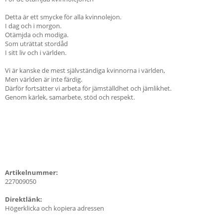
Detta är ett smycke för alla kvinnolejon.
I dag och i morgon.
Otämjda och modiga.
Som uträttat stordåd
I sitt liv och i världen.
Vi är kanske de mest självständiga kvinnorna i världen,
Men världen är inte färdig.
Därför fortsätter vi arbeta för jämställdhet och jämlikhet.
Genom kärlek, samarbete, stöd och respekt.
Artikelnummer:
227009050
Direktlänk:
Högerklicka och kopiera adressen