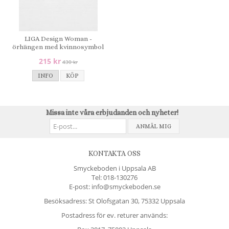
LIGA Design Woman -
örhängen med kvinnosymbol
215 kr
430 kr
INFO
KÖP
Missa inte våra erbjudanden och nyheter!
ANMÄL MIG
KONTAKTA OSS
Smyckeboden i Uppsala AB
Tel:
018-130276
E-post: info@smyckeboden.se
Besöksadress: St Olofsgatan 30, 75332 Uppsala
Postadress för ev. returer används: