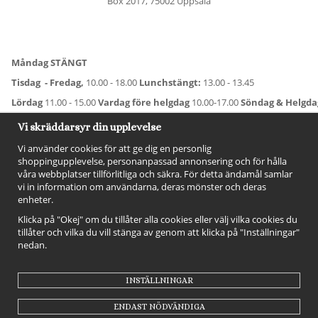
Box 2017, 75002 Uppsala
Måndag STÄNGT
Tisdag - Fredag,
10.00 - 18.00
Lunchstängt:
13.00 - 13.45
Lördag
11.00 - 15.00
Vardag före helgdag
10.00-17.00
Söndag & Helgd
För avvikande öppettider:
Titta här
.
Vi skräddarsyr din upplevelse
Vi använder cookies för att ge dig en personlig
shoppingupplevelse, personanpassad annonsering och för hålla
våra webbplatser tillförlitliga och säkra. För detta ändamål samlar
vi in information om användarna, deras mönster och deras
enheter.
Klicka på "Okej" om du tillåter alla cookies eller välj vilka cookies du
tillåter och vilka du vill stänga av genom att klicka på "Inställningar"
nedan.
FÖLJ OSS!
INSTÄLLNINGAR
ENDAST NÖDVÄNDIGA