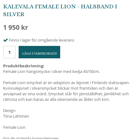
KALEVALA FEMALE LION - HALSBAND I
SILVER
1 950 kr
Finns i lager för omgående leverans
LÄGG I VARUKORGEN
Produktbeskrivning:
Female Lion hängsmycke i silver med kedja 45/50cm.
Female Lion-smycket är en adaption av lejonet i Finlands statsvapen.
Kvinnolejonet i silversmycket blickar mot framtiden och den är
avväpnad av sina svärd. Smycket står för jämställdhet, jämlikhet och
rättvisa och kan bäras av alla oberoende av ålder och kön.
Design
Tiina Lahtinen
Female Lion
För de otämjda kvinnolejonen