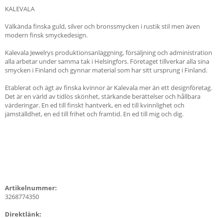
KALEVALA
Välkända finska guld, silver och bronssmycken i rustik stil men även
modern finsk smyckedesign.
Kalevala Jewelrys produktionsanläggning, försäljning och administration
alla arbetar under samma tak i Helsingfors. Företaget tillverkar alla sina
smycken i Finland och gynnar material som har sitt ursprung i Finland.
Etablerat och ägt av finska kvinnor är Kalevala mer än ett designföretag.
Det är en värld av tidlös skönhet, stärkande berättelser och hållbara
värderingar. En ed till finskt hantverk, en ed till kvinnlighet och
jämställdhet, en ed till frihet och framtid. En ed till mig och dig.
Artikelnummer:
3268774350
Direktlänk: