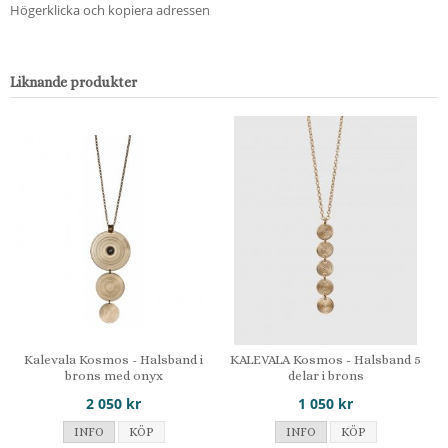
Högerklicka och kopiera adressen
Liknande produkter
Kalevala Kosmos - Halsband i
KALEVALA Kosmos - Halsband 5
brons med onyx
delar i brons
2 050 kr
1 050 kr
INFO
KÖP
INFO
KÖP