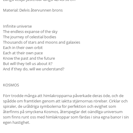
Material: Delvis återvunnen brons
Infinite universe
The endless expanse of the sky
The journey of celestial bodies
Thousands of stars and moons and galaxies
Each in their own orbit
Each at their own pace
Know the past and the future
But will they tell us about it?
And if they do, will we understand?
KOSMOS
Förr trodde många att himlakropparna påverkade deras öde, och de
spådde om framtiden genom att iaktta stjärnornas rörelser. Cirklar och
spiraler, de uråldriga symbolerna för perfektion och evighet som
återfinns på smyckena Kosmos, återspeglar det oändliga universum
som finns runt oss med himlakroppar som färdas i sina egna banor i sin
egen hastighet.