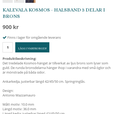
KALEVALA KOSMOS - HALSBAND 3 DELAR I
BRONS
900 kr
Finns i lager för omgående leverans
LÄGG I VARUKORGEN
Produktbeskrivning:
Det tredelade Kosmos-hänget är tillverkat av ljus brons som lyser som
guld. De runda bronsdelarna hänger ihop i varandra med små öglor och
är mönstrade på båda sidor.
Ankarkedja, justerbar längd 42/45/50 cm. Springringlås.
Design:
Antonio Mazzamauro
Mått motiv: 10.0 mm
Längd motiv: 36.0 mm
Längd kedja: justerbar längd 42/45/50 cm