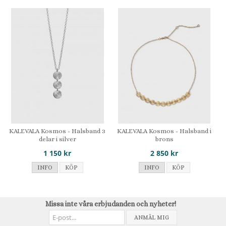
KALEVALA Kosmos - Halsband 3
KALEVALA Kosmos - Halsband i
delar i silver
brons
1 150 kr
2 850 kr
INFO
KÖP
INFO
KÖP
Missa inte våra erbjudanden och nyheter!
ANMÄL MIG