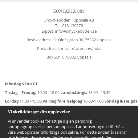
KONTAKTA OSS
Smyckeboden i Uppsala AB
Tel:
018-130276
E-post: info@smyckeboden.se
Besöksadress: St Olofsgatan 30, 75332 Uppsala
Postadress för ev. returer används:
Box 2017, 75002 Uppsala
Måndag STÄNGT
Tisdag - Fredag,
10.00 - 18.00
Lunchstängt:
13.00 - 13.45
Lördag
11.00 - 15.00
Vardag före helgdag
10.00-17.00
Söndag & Helgd
För avvikande öppettider:
Titta här
.
Vi skräddarsyr din upplevelse
Vi använder cookies för att ge dig en personlig
shoppingupplevelse, personanpassad annonsering och för hålla
våra webbplatser tillförlitliga och säkra. För detta ändamål samlar
vi in information om användarna, deras mönster och deras