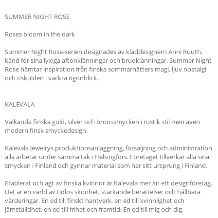
SUMMER NIGHT ROSE
Roses bloom in the dark
Summer Night Rose-serien designades av kläddesignern Anni Ruuth,
känd för sina lyxiga aftonklänningar och brudklänningar. Summer Night
Rose hämtar inspiration från finska sommarnätters magi, ljuv nostalgi
och oskulden i vackra ögonblick.
KALEVALA
Välkända finska guld, silver och bronssmycken i rustik stil men även
modern finsk smyckedesign.
Kalevala Jewelrys produktionsanläggning, försäljning och administration
alla arbetar under samma tak i Helsingfors. Företaget tillverkar alla sina
smycken i Finland och gynnar material som har sitt ursprung i Finland.
Etablerat och ägt av finska kvinnor är Kalevala mer än ett designföretag.
Det är en värld av tidlös skönhet, stärkande berättelser och hållbara
värderingar. En ed till finskt hantverk, en ed till kvinnlighet och
jämställdhet, en ed till frihet och framtid. En ed till mig och dig.