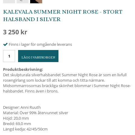
KALEVALA SUMMER NIGHT ROSE - STORT
HALSBAND I SILVER
3 250 kr
Finns i lager för omgående leverans
LÄGG I VARUKORGEN
Produktbeskrivning:
Det skulpturala silverhalsbandet Summer Night Rose är som en livfull
rosengirlang som lockar till att komma och titta närmare.
Midsommarrosornas bräckliga skönhet blommar i Summer Night Rose-
halsbandet. Finns även i brons.
Designer: Anni Ruuth
Material: Över 99% återvunnet silver
Höjd: 20,0 mm
Bredd: 69,0 mm
Längd kedja: 42/45/50cm