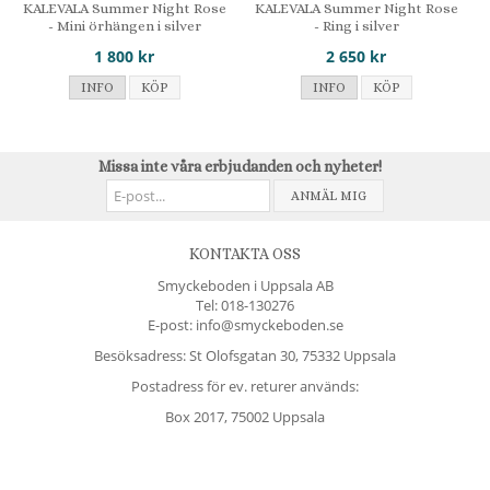
KALEVALA Summer Night Rose
KALEVALA Summer Night Rose
- Mini örhängen i silver
- Ring i silver
1 800 kr
2 650 kr
INFO
KÖP
INFO
KÖP
Missa inte våra erbjudanden och nyheter!
ANMÄL MIG
KONTAKTA OSS
Smyckeboden i Uppsala AB
Tel:
018-130276
E-post: info@smyckeboden.se
Besöksadress: St Olofsgatan 30, 75332 Uppsala
Postadress för ev. returer används:
Box 2017, 75002 Uppsala