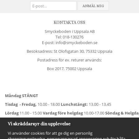
ANMÄL MIG
KONTAKTA OSS
Smyckeboden i Uppsala AB
Tel:
018-130276
E-post: info@smyckeboden.se
Besöksadress: St Olofsgatan 30, 75332 Uppsala
Postadress för ev. returer används:
Box 2017, 75002 Uppsala
Måndag STÄNGT
Tisdag - Fredag,
10.00 - 18.00
Lunchstängt:
13.00 - 13.45
Lördag
11.00 - 15.00
Vardag före helgdag
10.00-17.00
Söndag & Helgd
För avvikande öppettider:
Titta här
.
Vi skräddarsyr din upplevelse
Vi använder cookies för att ge dig en personlig
shoppingupplevelse, personanpassad annonsering och för hålla