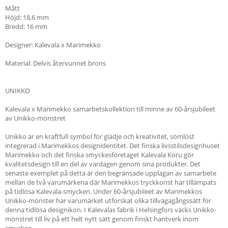
Mått
Höjd: 18,6 mm
Bredd: 16 mm
Designer: Kalevala x Marimekko
Material: Delvis återvunnet brons
UNIKKO
Kalevala x Marimekko samarbetskollektion till minne av 60-årsjubileet
av Unikko-mönstret
Unikko är en kraftfull symbol för glädje och kreativitet, sömlöst
integrerad i Marimekkos designidentitet. Det finska livsstilsdesignhuset
Marimekko och det finska smyckesföretaget Kalevala Koru gör
kvalitetsdesign till en del av vardagen genom sina produkter. Det
senaste exemplet på detta är den begränsade upplagan av samarbete
mellan de två varumärkena där Marimekkos tryckkonst har tillämpats
på tidlösa Kalevala-smycken. Under 60-årsjubileet av Marimekkos
Unikko-mönster har varumärket utforskat olika tillvägagångssätt för
denna tidlösa designikon. I Kalevalas fabrik i Helsingfors väcks Unikko-
mönstret till liv på ett helt nytt sätt genom finskt hantverk inom
smycken.