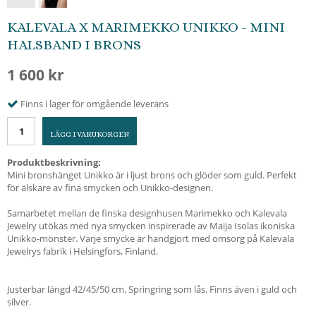
KALEVALA X MARIMEKKO UNIKKO - MINI
HALSBAND I BRONS
1 600 kr
Finns i lager för omgående leverans
LÄGG I VARUKORGEN
Produktbeskrivning:
Mini bronshänget Unikko är i ljust brons och glöder som guld. Perfekt
för älskare av fina smycken och Unikko-designen.
Samarbetet mellan de finska designhusen Marimekko och Kalevala
Jewelry utökas med nya smycken inspirerade av Maija Isolas ikoniska
Unikko-mönster. Varje smycke är handgjort med omsorg på Kalevala
Jewelrys fabrik i Helsingfors, Finland.
Justerbar längd 42/45/50 cm. Springring som lås. Finns även i guld och
silver.