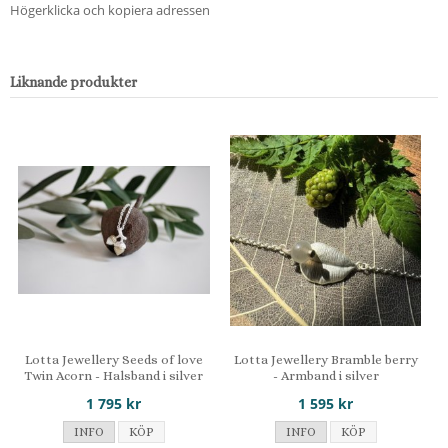
Högerklicka och kopiera adressen
Liknande produkter
Lotta Jewellery Seeds of love
Lotta Jewellery Bramble berry
Twin Acorn - Halsband i silver
- Armband i silver
1 795 kr
1 595 kr
INFO
KÖP
INFO
KÖP