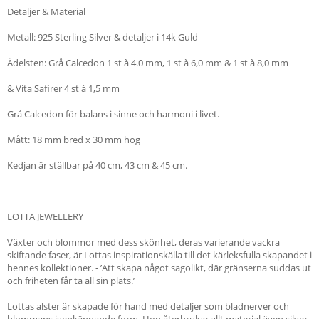
Detaljer & Material
Metall: 925 Sterling Silver & detaljer i 14k Guld
Ädelsten: Grå Calcedon 1 st à 4.0 mm, 1 st à 6,0 mm & 1 st à 8,0 mm
& Vita Safirer 4 st à 1,5 mm
Grå Calcedon för balans i sinne och harmoni i livet.
Mått: 18 mm bred x 30 mm hög
Kedjan är ställbar på 40 cm, 43 cm & 45 cm.
LOTTA JEWELLERY
Växter och blommor med dess skönhet, deras varierande vackra
skiftande faser, är Lottas inspirationskälla till det kärleksfulla skapandet i
hennes kollektioner. - ’Att skapa något sagolikt, där gränserna suddas ut
och friheten får ta all sin plats.’
Lottas alster är skapade för hand med detaljer som bladnerver och
blommans igenkännande form. Hon återbrukar allt material även silver