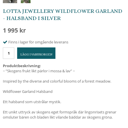
LOTTA JEWELLERY WILDFLOWER GARLAND
- HALSBAND I SILVER
1 995 kr
Finns i lager för omgående leverans
LÄGG I VARUKORGEN
Produktbeskrivning:
~ ”Skogens frukt likt pärlor i mossa & lav” ~
Inspired by the diverse and colorful blooms of a forest meadow.
Wildflower Garland Halsband
Ett halsband som utstrålar mystik.
Ett unikt uttryck av skogens eget formspråk där lingonrisets grenar
omsluter bären och bladen likt vilande bäddar av skogens gröna.