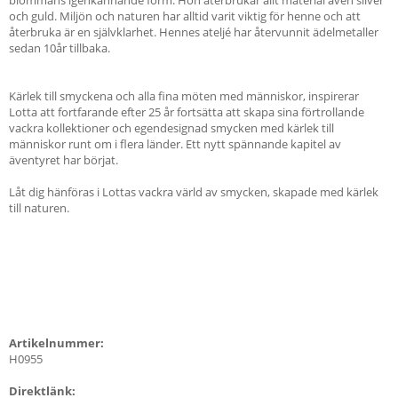
och guld. Miljön och naturen har alltid varit viktig för henne och att
återbruka är en självklarhet. Hennes ateljé har återvunnit ädelmetaller
sedan 10år tillbaka.
Kärlek till smyckena och alla fina möten med människor, inspirerar
Lotta att fortfarande efter 25 år fortsätta att skapa sina förtrollande
vackra kollektioner och egendesignad smycken med kärlek till
människor runt om i flera länder. Ett nytt spännande kapitel av
äventyret har börjat.
Låt dig hänföras i Lottas vackra värld av smycken, skapade med kärlek
till naturen.
Artikelnummer:
H0955
Direktlänk: