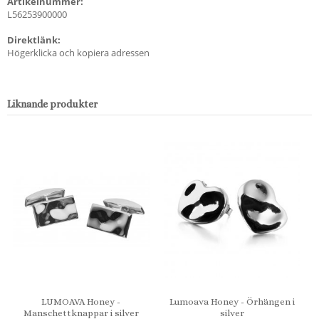
Artikelnummer:
L56253900000
Direktlänk:
Högerklicka och kopiera adressen
Liknande produkter
LUMOAVA Honey -
Lumoava Honey - Örhängen i
Manschettknappar i silver
silver