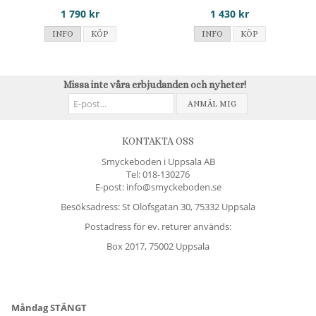
1 790 kr
1 430 kr
INFO
KÖP
INFO
KÖP
Missa inte våra erbjudanden och nyheter!
ANMÄL MIG
KONTAKTA OSS
Smyckeboden i Uppsala AB
Tel:
018-130276
E-post: info@smyckeboden.se
Besöksadress: St Olofsgatan 30, 75332 Uppsala
Postadress för ev. returer används:
Box 2017, 75002 Uppsala
Måndag STÄNGT