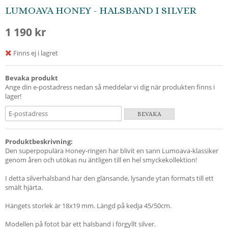
LUMOAVA HONEY - HALSBAND I SILVER
1 190 kr
Finns ej i lagret
Bevaka produkt
Ange din e-postadress nedan så meddelar vi dig när produkten finns i
lager!
BEVAKA
Produktbeskrivning:
Den superpopulära Honey-ringen har blivit en sann Lumoava-klassiker
genom åren och utökas nu äntligen till en hel smyckekollektion!
I detta silverhalsband har den glänsande, lysande ytan formats till ett
smält hjärta.
Hängets storlek är 18x19 mm. Längd på kedja 45/50cm.
Modellen på fotot bär ett halsband i förgyllt silver.