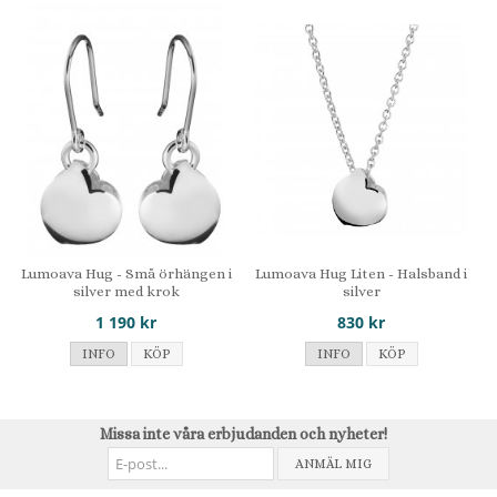
Lumoava Hug - Små örhängen i
Lumoava Hug Liten - Halsband i
silver med krok
silver
1 190 kr
830 kr
INFO
KÖP
INFO
KÖP
Missa inte våra erbjudanden och nyheter!
ANMÄL MIG