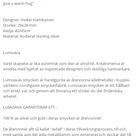
give a warm hug"
Designer: Heikki Hartikainen
Storlek: 29x26 mm
Kedja: 42/45cm
Material: Rodierat sterling silver
Lumoava
Varje skapelse är lika autentisk som den är artistisk. Kreationerna är
smidda med hjärtat av inspirerade designers och skickliga hantverkare.
Lumoavas smycken är handgjorda av återvunna ädelmetaller i Kuopio,
världens nordligaste smyckesfabrik. Lumoavas smycken är ett hållbart
och etiskt val, och genom att förvärva ett stöder du det finländska
arbetet.
LUMOAVA GARANTERAR ATT...
100 % av silver och guld i deras smycken är återvunnet.
De återvinner allt så kallat "avfall" i deras tillverkningsprocess, till och
med samla upp det ädla metalldamm som genereras och skickar det till