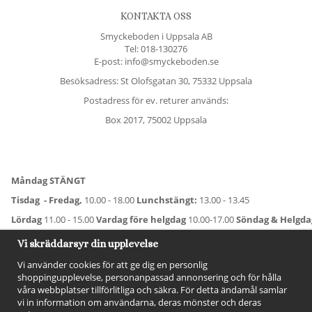
KONTAKTA OSS
Smyckeboden i Uppsala AB
Tel:
018-130276
E-post: info@smyckeboden.se
Besöksadress: St Olofsgatan 30, 75332 Uppsala
Postadress för ev. returer används:
Box 2017, 75002 Uppsala
Måndag STÄNGT
Tisdag - Fredag,
10.00 - 18.00
Lunchstängt:
13.00 - 13.45
Lördag
11.00 - 15.00
Vardag före helgdag
10.00-17.00
Söndag & Helgd
För avvikande öppettider:
Titta här
.
Vi skräddarsyr din upplevelse
Vi använder cookies för att ge dig en personlig
shoppingupplevelse, personanpassad annonsering och för hålla
våra webbplatser tillförlitliga och säkra. För detta ändamål samlar
vi in information om användarna, deras mönster och deras