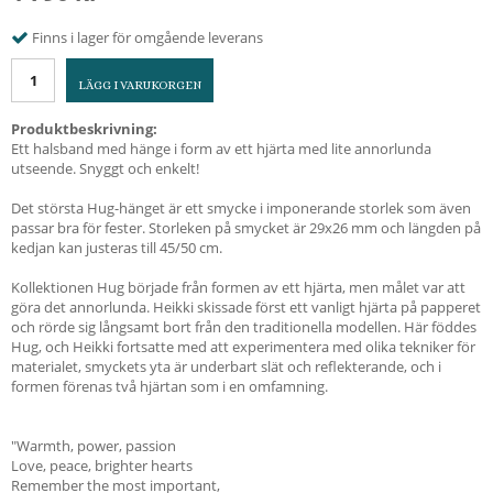
Finns i lager för omgående leverans
LÄGG I VARUKORGEN
Produktbeskrivning:
Ett halsband med hänge i form av ett hjärta med lite annorlunda
utseende. Snyggt och enkelt!
Det största Hug-hänget är ett smycke i imponerande storlek som även
passar bra för fester. Storleken på smycket är 29x26 mm och längden på
kedjan kan justeras till 45/50 cm.
Kollektionen Hug började från formen av ett hjärta, men målet var att
göra det annorlunda. Heikki skissade först ett vanligt hjärta på papperet
och rörde sig långsamt bort från den traditionella modellen. Här föddes
Hug, och Heikki fortsatte med att experimentera med olika tekniker för
materialet, smyckets yta är underbart slät och reflekterande, och i
formen förenas två hjärtan som i en omfamning.
"Warmth, power, passion
Love, peace, brighter hearts
Remember the most important,