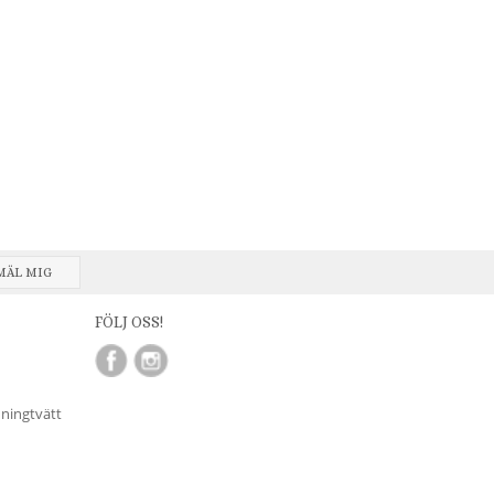
MÄL MIG
FÖLJ OSS!
nningtvätt