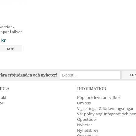
arrior -
par i silver
 kr
KÖP
våra erbjudanden och nyheter!
AN
NDLA
INFORMATION
takt
Köp- och leveransvillkor
kor
Om oss
Vigselringar & förlovningsringar
Vår policy ang. integritet och pe
Öppettider
Nyheter
Nyhetsbrev
Om cookies