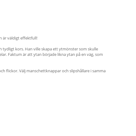
är väldigt effektfull!
 tydligt kors. Han ville skapa ett ytmönster som skulle
 delar. Faktum är att ytan började likna ytan på en väg, som
och flickor. Välj manschettknappar och slipshållare i samma