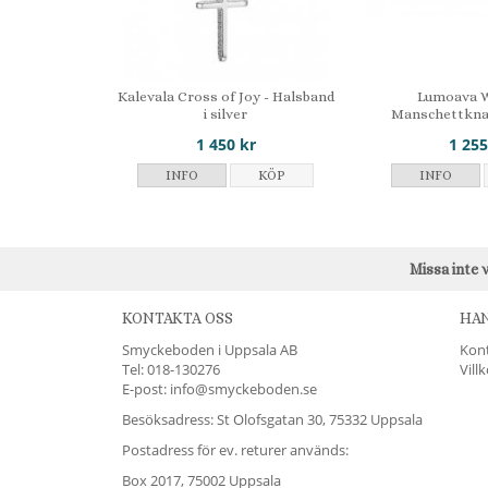
Kalevala Cross of Joy - Halsband
Lumoava W
i silver
Manschettknap
1 450 kr
1 255
INFO
KÖP
INFO
Missa inte 
KONTAKTA OSS
HA
Smyckeboden i Uppsala AB
Kon
Tel:
018-130276
Vill
E-post: info@smyckeboden.se
Besöksadress: St Olofsgatan 30, 75332 Uppsala
Postadress för ev. returer används:
Box 2017, 75002 Uppsala