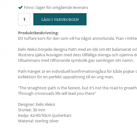
Finns i lager för omgående leverans
LÄGG I VARUKORGEN
Produktbeskrivning:
Ett tuffare kors för den som vill ha något annorlunda. Ytan i mitten 
Eelis Aleksi började designa Path med en idé om ett balanserat och
illustrera själva livsvägen med dess tillfälliga steniga och ojämna
tillsammans med tillhörande symbolik gav samlingen sitt namn.
Path-hänget är en individuell konfirmationsgåva för både pojkar 
kollektion för en perfekt uppsättning till en ung man.
"The straightest path is the fastest, but it’s not the road to growth
Through crossroads life will lead you there"
Designer: Eelis Aleksi
Storlek: 30 mm
Kedja: 42/45/50cm (justerbar)
Material: sterling silver