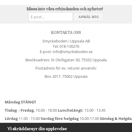
Missa inte våra erbjudanden och nyheter!
ANMÄL MIG
KONTAKTA OSS
Smyckeboden i Uppsala AB
Tel:
018-130276
E-post: info@smyckeboden.se
Besöksadress: St Olofsgatan 30, 75332 Uppsala
Postadress för ev. returer används:
Box 2017, 75002 Uppsala
Måndag STÄNGT
Tisdag - Fredag,
10.00 - 18.00
Lunchstängt:
13.00 - 13.45
Lördag
11.00 - 15.00
Vardag före helgdag
10.00-17.00
Söndag & Helgd
För avvikande öppettider:
Titta här
.
Vi skräddarsyr din upplevelse