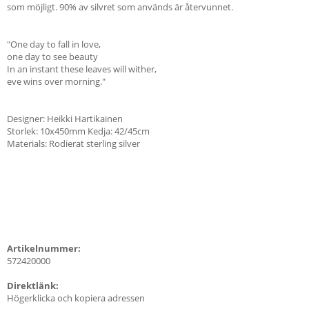
som möjligt. 90% av silvret som används är återvunnet.
"One day to fall in love,
one day to see beauty
In an instant these leaves will wither,
eve wins over morning."
Designer: Heikki Hartikainen
Storlek: 10x450mm Kedja: 42/45cm
Materials: Rodierat sterling silver
Artikelnummer:
572420000
Direktlänk:
Högerklicka och kopiera adressen