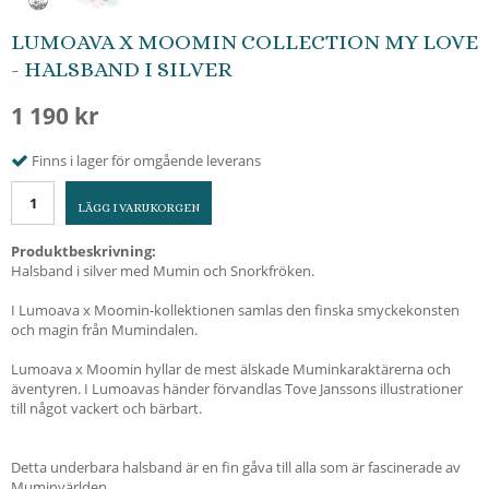
LUMOAVA X MOOMIN COLLECTION MY LOVE
- HALSBAND I SILVER
1 190 kr
Finns i lager för omgående leverans
LÄGG I VARUKORGEN
Produktbeskrivning:
Halsband i silver med Mumin och Snorkfröken.
I Lumoava x Moomin-kollektionen samlas den finska smyckekonsten
och magin från Mumindalen.
Lumoava x Moomin hyllar de mest älskade Muminkaraktärerna och
äventyren. I Lumoavas händer förvandlas Tove Janssons illustrationer
till något vackert och bärbart.
Detta underbara halsband är en fin gåva till alla som är fascinerade av
Muminvärlden.