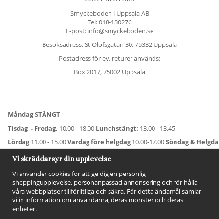
Smyckeboden i Uppsala AB
Tel:
018-130276
E-post: info@smyckeboden.se
Besöksadress: St Olofsgatan 30, 75332 Uppsala
Postadress för ev. returer används:
Box 2017, 75002 Uppsala
Måndag STÄNGT
Tisdag - Fredag,
10.00 - 18.00
Lunchstängt:
13.00 - 13.45
Lördag
11.00 - 15.00
Vardag före helgdag
10.00-17.00
Söndag & Helgd
För avvikande öppettider:
Titta här
.
Vi skräddarsyr din upplevelse
Vi använder cookies för att ge dig en personlig
shoppingupplevelse, personanpassad annonsering och för hålla
våra webbplatser tillförlitliga och säkra. För detta ändamål samlar
vi in information om användarna, deras mönster och deras
enheter.