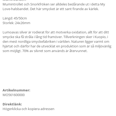
Mumintrollet och Snorkfröken ser alldeles bedårande ut i detta My
Love-halsbandet. Det här smycket är ett sant firande av kärlek.
Längd: 45/50cm
Storlek: 24x26mm
Lumoavas silver är rodierat för att motverka oxidation, allt för att ditt
smycke ska få stråla i lång tid framöver. Tillverkningen sker i Kuopio, i
den mest nordliga smyckefabriken i världen. Naturen ligger varmt om
hjärtat och därför har de utvecklat en produktion som är så miljövänlig
som möjligt. 70% av silvret som används är återvunnet.
Artikelnummer:
MO561600000
Direktlänk:
Högerklicka och kopiera adressen