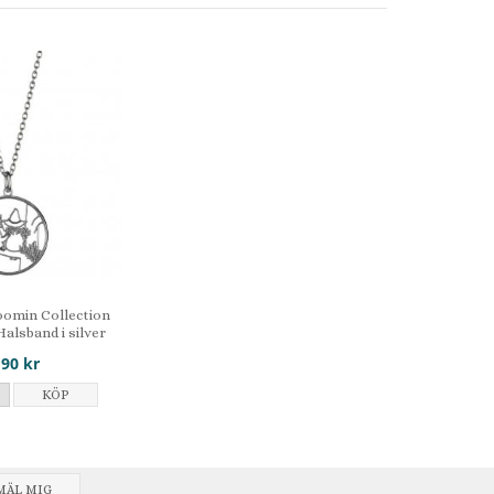
omin Collection
Halsband i silver
190 kr
KÖP
MÄL MIG