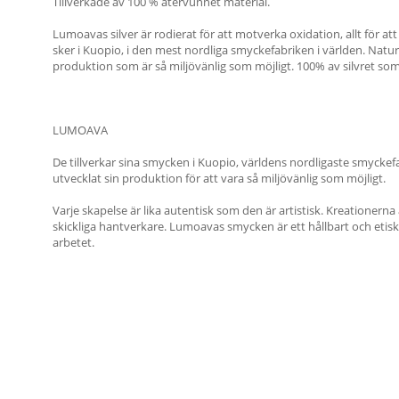
Tillverkade av 100 % återvunnet material.
Lumoavas silver är rodierat för att motverka oxidation, allt för att 
sker i Kuopio, i den mest nordliga smyckefabriken i världen. Natu
produktion som är så miljövänlig som möjligt. 100% av silvret so
LUMOAVA
De tillverkar sina smycken i Kuopio, världens nordligaste smyckef
utvecklat sin produktion för att vara så miljövänlig som möjligt.
Varje skapelse är lika autentisk som den är artistisk. Kreationern
skickliga hantverkare. Lumoavas smycken är ett hållbart och etisk
arbetet.