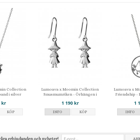
in Collection
Lumoava x Moomin Collection
Lumoava x Mo
and i silver
Snusmumriken - Örhängen i
Friendship - 
silver
 kr
1 190 kr
1 
KÖP
INFO
KÖP
INFO
våra erbjudanden och nyheter!
AN