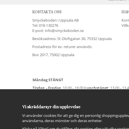
KONTAKTA OSS
HA
Smyckeboden i Uppsala AB
Kon
Tel:
018-130276
Vill
E-post: info@smyckeboden.se
Besöksadress: St Olofsgatan 30, 75332 Uppsala
Postadress för ev. returer används:
Box 2017, 75002 Uppsala
Måndag STÄNGT
Tisdag - Fredag,
10.00 - 18.00
Lunchstängt:
13.00 - 13.
Lördag
11.00 - 15.00
Vardag före helgdag
10.00-17.00
S
För avvikande öppettider:
Titta här
.
Vi skräddarsyr din upplevelse
Vi använder cookies för att ge dig en personlig shoppingupplev
användarna, deras mönster och deras enheter.
Klicka på "Okej" om du tillåter alla cookies eller välj vilka cooki