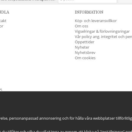
NDLA
INFORMATION
takt
Köp- och leveransvillkor
kor
Om oss
Vigselringar & förlovningsringar
Vår policy ang. integritet och pe
Öppettider
Nyheter
Nyhetsbrev
Om cookies
45
öndag & Helgdagar
STÄNGT
else, personanpassad annonsering och för hålla våra webbplatser tillförlitli
es du tillåter och vilka du vill stänga av genom att klicka på "Inställningar" ne