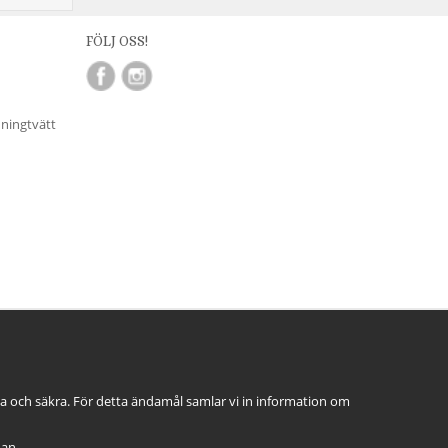
FÖLJ OSS!
nningtvätt
ga och säkra. För detta ändamål samlar vi in information om
dan.