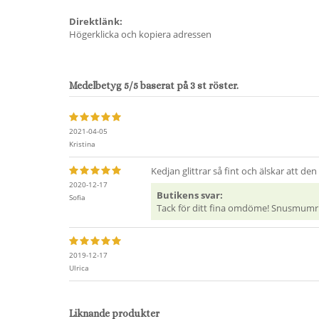
Direktlänk:
Högerklicka och kopiera adressen
Medelbetyg
5
/5 baserat på
3
st röster.
2021-04-05
Kristina
Kedjan glittrar så fint och älskar att de
2020-12-17
Butikens svar:
Sofia
Tack för ditt fina omdöme! Snusmumrike
2019-12-17
Ulrica
Liknande produkter