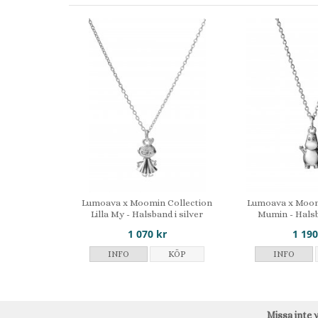
Lumoava x Moomin Collection
Lumoava x Moom
Lilla My - Halsband i silver
Mumin - Halsb
1 070 kr
1 190
INFO
KÖP
INFO
Missa inte 