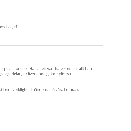
s i lager!
h spela munspel. Han är en vandrare som bär allt han
ga ägodelar gör livet onödigt komplicerat.
rationer verklighet i händerna på våra Lumoava-