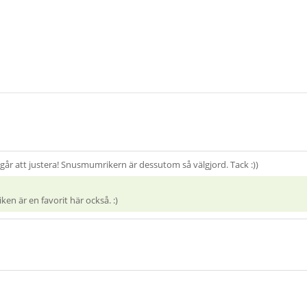
n går att justera! Snusmumrikern är dessutom så välgjord. Tack :))
n är en favorit här också. :)