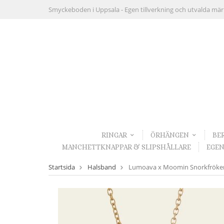
Smyckeboden i Uppsala -
Egen tillverkning och utvalda mä
RINGAR
ÖRHÄNGEN
BE
MANCHETTKNAPPAR & SLIPSHÅLLARE
EGEN
Startsida
Halsband
Lumoava x Moomin Snorkfröken Ci