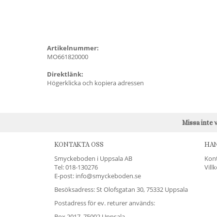
Artikelnummer:
MO661820000
Direktlänk:
Högerklicka och kopiera adressen
Missa inte 
KONTAKTA OSS
HA
Smyckeboden i Uppsala AB
Kon
Tel:
018-130276
Vill
E-post: info@smyckeboden.se
Besöksadress: St Olofsgatan 30, 75332 Uppsala
Postadress för ev. returer används:
Box 2017, 75002 Uppsala