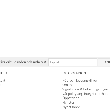
våra erbjudanden och nyheter!
AN
NDLA
INFORMATION
takt
Köp- och leveransvillkor
kor
Om oss
Vigselringar & förlovningsringar
Vår policy ang. integritet och pe
Öppettider
Nyheter
Nyhetsbrev