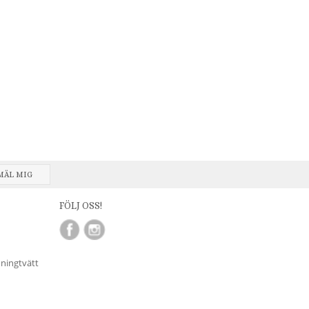
MÄL MIG
FÖLJ OSS!
nningtvätt