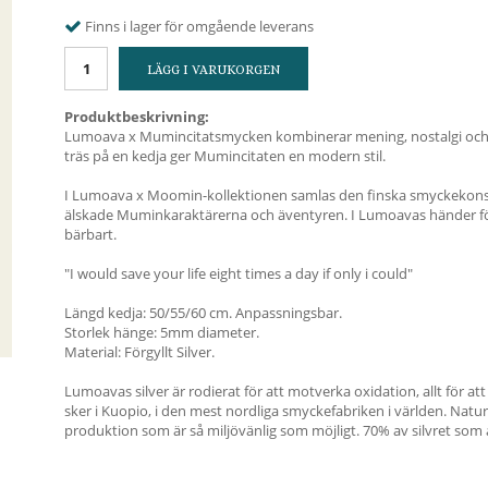
Finns i lager för omgående leverans
LÄGG I VARUKORGEN
Produktbeskrivning:
Lumoava x Mumincitatsmycken kombinerar mening, nostalgi och 
träs på en kedja ger Mumincitaten en modern stil.
I Lumoava x Moomin-kollektionen samlas den finska smyckekons
älskade Muminkaraktärerna och äventyren. I Lumoavas händer förv
bärbart.
"I would save your life eight times a day if only i could"
Längd kedja: 50/55/60 cm. Anpassningsbar.
Storlek hänge: 5mm diameter.
Material: Förgyllt Silver.
Lumoavas silver är rodierat för att motverka oxidation, allt för att 
sker i Kuopio, i den mest nordliga smyckefabriken i världen. Natu
produktion som är så miljövänlig som möjligt. 70% av silvret som